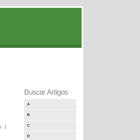
Buscar Artigos
A
B
C
. J.
D