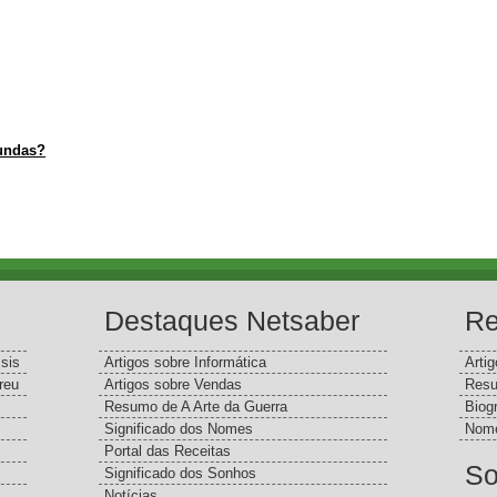
fundas?
Destaques Netsaber
Re
sis
Artigos sobre Informática
Arti
reu
Artigos sobre Vendas
Resu
Resumo de A Arte da Guerra
Biog
Significado dos Nomes
Nome
Portal das Receitas
So
Significado dos Sonhos
Notícias