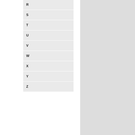
R
S
T
U
V
W
X
Y
Z