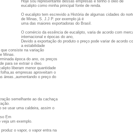
Hoje sou representante dessas empresas e tenho o óleo de
eucalipto como minha principal fonte de renda.
O eucalipto tem escrevido a História de algumas cidades do nort
de Minas, S. J.J P. por exemplo já é
uma das maiores exportadoras do Brasil.
O comércio da essência de eucalipto, varia de acordo com merc
internacional e épocas do ano,
Devido a exportação do produto o preço pode variar de acordo c
a estabilidade
r que consiste na variação
de Minas.
rminada época do ano, os preços
e para se extrair o óleo.
alipto liberam menor quantidade
 folha,as empresas aproveitam o
as áreas.,aumentando o preço do
xtração semelhante ao da cachaça
ração.
io se usar uma caldeira, assim o
asso Em
. e veja um exemplo.
 produz o vapor, o vapor entra na