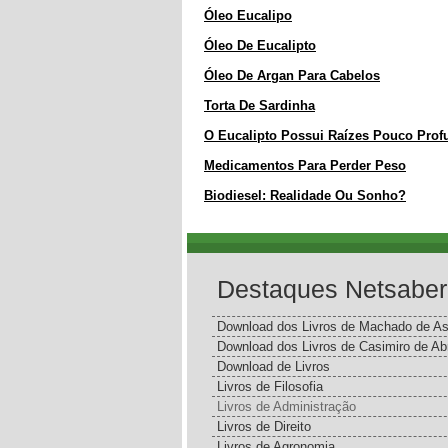
Óleo Eucalipo
Óleo De Eucalipto
Óleo De Argan Para Cabelos
Torta De Sardinha
O Eucalipto Possui Raízes Pouco Pro
Medicamentos Para Perder Peso
Biodiesel: Realidade Ou Sonho?
Destaques Netsaber
Download dos Livros de Machado de As
Download dos Livros de Casimiro de Ab
Download de Livros
Livros de Filosofia
Livros de Administração
Livros de Direito
Livros de Agronomia