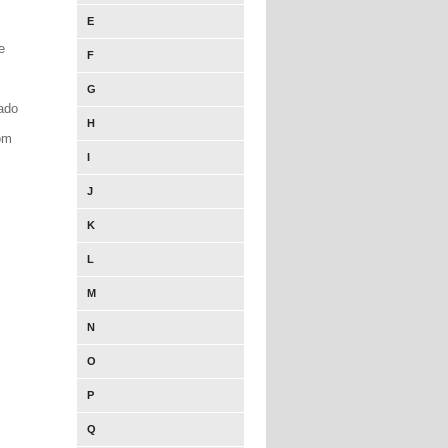
E
e
F
G
ado
H
om
I
J
K
L
M
N
O
P
Q