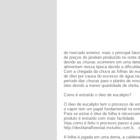
do mercado exterior, mais o principal fato
de preços do produto produzido no norte 
devido as chuvas ocorrerem em uma dete
alimentam nessa época devido a dificuldad
Com a chegada da chuva as folhas do euc
de óleo por causa do excesso de água na
período das chuvas para o plantio de nov
óleo devido a menor quantidade de oferta.
Como é extraído o óleo de eucalipto?
O óleo de eucalipto tem o processo de e
o vapor tem um papel fundamental na ext
Para se extrai ó óleo de folha é nécessar
produto é extraído com mais facilidade.
Veja como é feito o processo passo a p
http://destilariaflorestal.mxturbo.com.b..
A folha é jogada em uma dorna, a caldeira