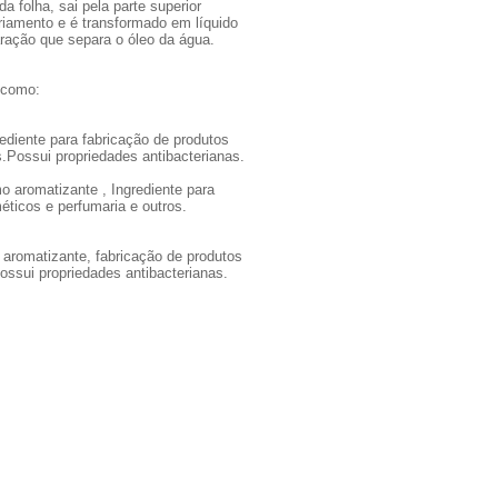
a folha, sai pela parte superior
riamento e é transformado em líquido
ração que separa o óleo da água.
s como:
ediente para fabricação de produtos
s.Possui propriedades antibacterianas.
mo aromatizante , Ingrediente para
éticos e perfumaria e outros.
o aromatizante, fabricação de produtos
ossui propriedades antibacterianas.