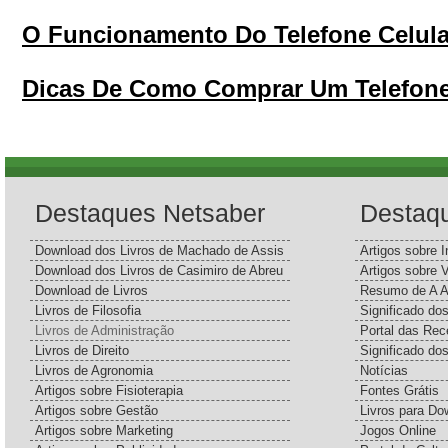
O Funcionamento Do Telefone Celula
Dicas De Como Comprar Um Telefone
Destaques Netsaber
Destaq
Download dos Livros de Machado de Assis
Artigos sobre I
Download dos Livros de Casimiro de Abreu
Artigos sobre 
Download de Livros
Resumo de A A
Livros de Filosofia
Significado d
Livros de Administração
Portal das Rec
Livros de Direito
Significado do
Livros de Agronomia
Notícias
Artigos sobre Fisioterapia
Fontes Grátis
Artigos sobre Gestão
Livros para Do
Artigos sobre Marketing
Jogos Online