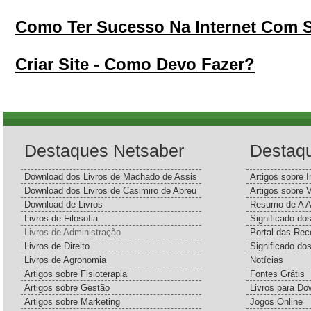
Como Ter Sucesso Na Internet Com S
Criar Site - Como Devo Fazer?
Destaques Netsaber
Destaq
Download dos Livros de Machado de Assis
Artigos sobre I
Download dos Livros de Casimiro de Abreu
Artigos sobre 
Download de Livros
Resumo de A A
Livros de Filosofia
Significado d
Livros de Administração
Portal das Rec
Livros de Direito
Significado do
Livros de Agronomia
Notícias
Artigos sobre Fisioterapia
Fontes Grátis
Artigos sobre Gestão
Livros para Do
Artigos sobre Marketing
Jogos Online