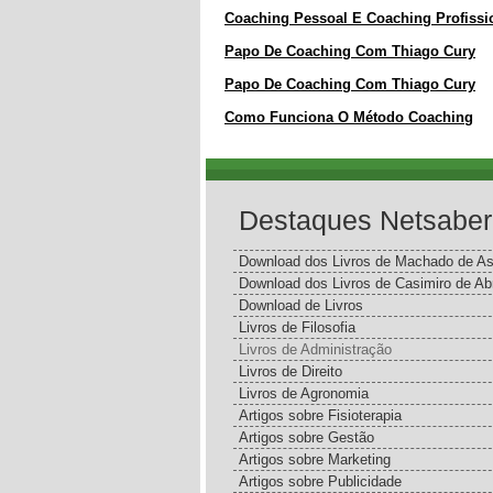
Coaching Pessoal E Coaching Profissi
Papo De Coaching Com Thiago Cury
Papo De Coaching Com Thiago Cury
Como Funciona O Método Coaching
Destaques Netsaber
Download dos Livros de Machado de As
Download dos Livros de Casimiro de Ab
Download de Livros
Livros de Filosofia
Livros de Administração
Livros de Direito
Livros de Agronomia
Artigos sobre Fisioterapia
Artigos sobre Gestão
Artigos sobre Marketing
Artigos sobre Publicidade