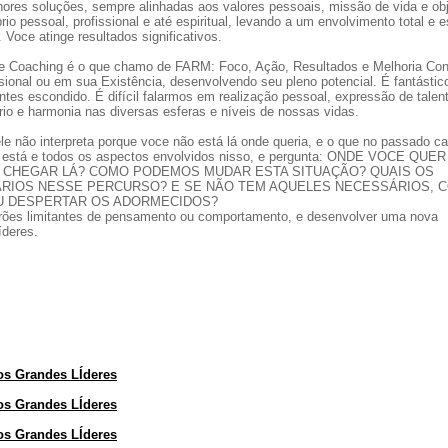
ores soluções, sempre alinhadas aos valores pessoais, missão de vida e obj
io pessoal, profissional e até espiritual, levando a um envolvimento total e 
 Voce atinge resultados significativos.
de Coaching é o que chamo de FARM: Foco, Ação, Resultados e Melhoria Con
sional ou em sua Existência, desenvolvendo seu pleno potencial. É fantástic
ntes escondido. É difícil falarmos em realização pessoal, expressão de talen
rio e harmonia nas diversas esferas e níveis de nossas vidas.
le não interpreta porque voce não está lá onde queria, e o que no passado c
ce está e todos os aspectos envolvidos nisso, e pergunta: ONDE VOCE QUER
 CHEGAR LÁ? COMO PODEMOS MUDAR ESTA SITUAÇÃO? QUAIS OS
RIOS NESSE PERCURSO? E SE NÃO TEM AQUELES NECESSÁRIOS, 
 DESPERTAR OS ADORMECIDOS?
drões limitantes de pensamento ou comportamento, e desenvolver uma nova
íderes.
os Grandes LÍderes
os Grandes LÍderes
os Grandes LÍderes