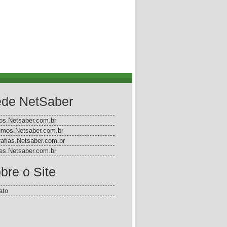
de NetSaber
gos.Netsaber.com.br
mos.Netsaber.com.br
rafias.Netsaber.com.br
s.Netsaber.com.br
bre o Site
ato