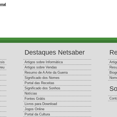
onal
Destaques Netsaber
Re
sis
Artigos sobre Informática
Arti
reu
Artigos sobre Vendas
Resu
Resumo de A Arte da Guerra
Biog
Significado dos Nomes
Nome
Portal das Receitas
So
Significado dos Sonhos
Notícias
Cont
Fontes Grátis
Livros para Download
Jogos Online
Portal da Cultura