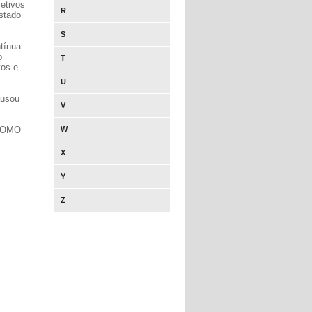
etivos
R
estado
S
tínua.
o
T
tos e
U
ausou
V
COMO
W
X
Y
Z