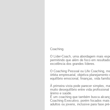
Coaching.
O Líder-Coach, uma abordagem mais especí
permitindo que além de foco em resultados
excelência dos grandes líderes.
O Coaching Pessoal ou Life Coaching, me
órbita empresarial, objetiva planejamento 
equilíbrio emocional, finanças, vida familiar
À primeira vista pode parecer simples, 
muito desequilíbrio entre vida profissiona
ânimo e saúde.
É um coaching que também busca alcançar
Coaching Executivo, porém focados mais à
adultos ou jovens, inclusive para fase pr