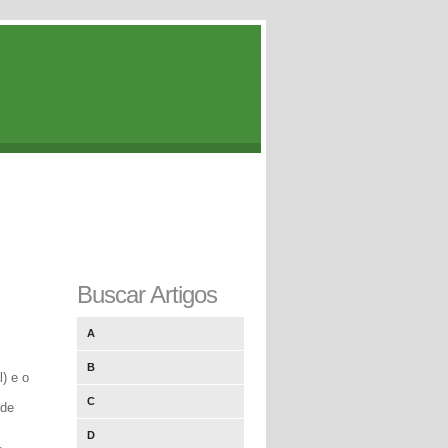
Buscar Artigos
A
B
) e o
C
 de
D