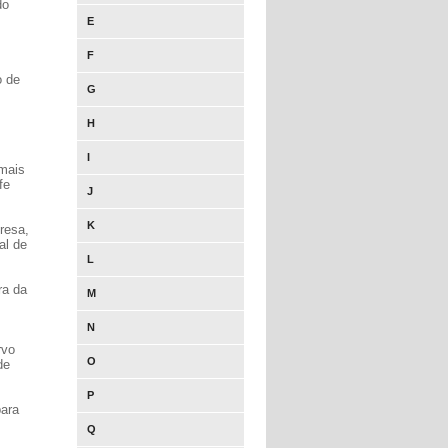
do
E
F
o de
G
H
I
 mais
fe
J
K
resa,
al de
L
ra da
M
N
rvo
O
de
P
para
Q