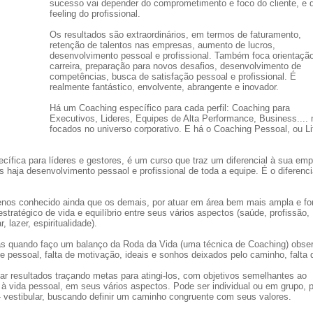
sucesso vai depender do comprometimento e foco do cliente, e 
feeling do profissional.
Os resultados são extraordinários, em termos de faturamento,
retenção de talentos nas empresas, aumento de lucros,
desenvolvimento pessoal e profissional. Também foca orientaçã
carreira, preparação para novos desafios, desenvolvimento de
competências, busca de satisfação pessoal e profissional. É
realmente fantástico, envolvente, abrangente e inovador.
Há um Coaching específico para cada perfil: Coaching para
Executivos, Lideres, Equipes de Alta Performance, Business....
focados no universo corporativo. E há o Coaching Pessoal, ou Li
fica para líderes e gestores, é um curso que traz um diferencial à sua emp
 haja desenvolvimento pessaol e profissional de toda a equipe. É o diferenci
nos conhecido ainda que os demais, por atuar em área bem mais ampla e fo
estratégico de vida e equilíbrio entre seus vários aspectos (saúde, profissão,
, lazer, espiritualidade).
mas quando faço um balanço da Roda da Vida (uma técnica de Coaching) obse
l e pessoal, falta de motivação, ideais e sonhos deixados pelo caminho, falta 
 resultados traçando metas para atingi-los, com objetivos semelhantes ao
 vida pessoal, em seus vários aspectos. Pode ser individual ou em grupo, 
é- vestibular, buscando definir um caminho congruente com seus valores.