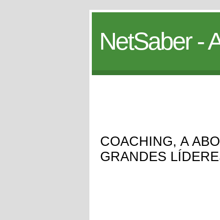
NetSaber - A
COACHING, A AB
GRANDES LÍDERE