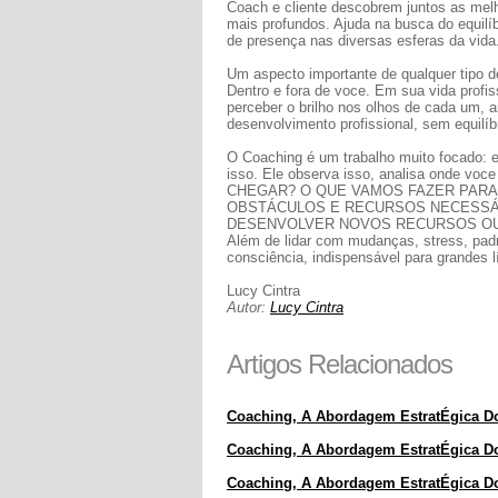
Coach e cliente descobrem juntos as melh
mais profundos. Ajuda na busca do equilíbr
de presença nas diversas esferas da vida.
Um aspecto importante de qualquer tipo 
Dentro e fora de voce. Em sua vida profis
perceber o brilho nos olhos de cada um, a
desenvolvimento profissional, sem equilíb
O Coaching é um trabalho muito focado: e
isso. Ele observa isso, analisa onde vo
CHEGAR? O QUE VAMOS FAZER PARA
OBSTÁCULOS E RECURSOS NECESSÁ
DESENVOLVER NOVOS RECURSOS OU
Além de lidar com mudanças, stress, pa
consciência, indispensável para grandes l
Lucy Cintra
Autor:
Lucy Cintra
Artigos Relacionados
Coaching, A Abordagem EstratÉgica D
Coaching, A Abordagem EstratÉgica D
Coaching, A Abordagem EstratÉgica D