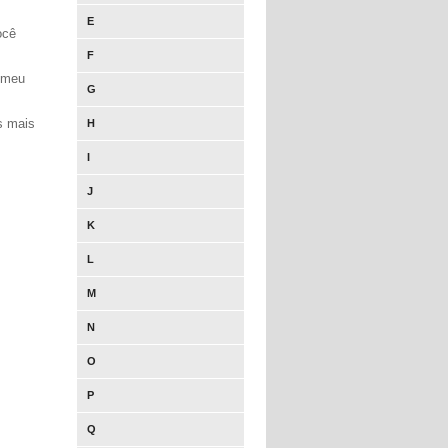
E
ocê
F
 meu
G
s mais
H
I
J
K
L
M
N
O
P
Q