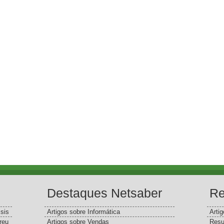
Destaques Netsaber
Re
sis
Artigos sobre Informática
Arti
reu
Artigos sobre Vendas
Resu