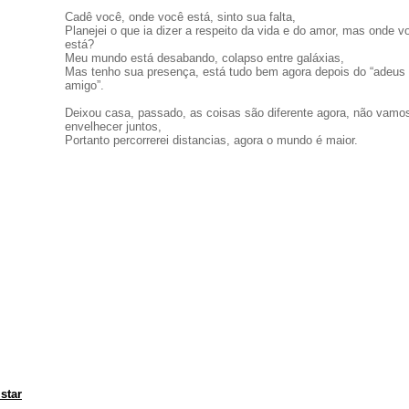
Cadê você, onde você está, sinto sua falta,
Planejei o que ia dizer a respeito da vida e do amor, mas onde v
está?
Meu mundo está desabando, colapso entre galáxias,
Mas tenho sua presença, está tudo bem agora depois do “adeus
amigo”.
Deixou casa, passado, as coisas são diferente agora, não vamo
envelhecer juntos,
Portanto percorrerei distancias, agora o mundo é maior.
star