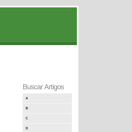
Buscar Artigos
A
B
C
D