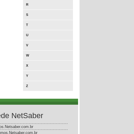
R
S
T
U
V
W
X
Y
Z
de NetSaber
gos.Netsaber.com.br
mos.Netsaber.com.br