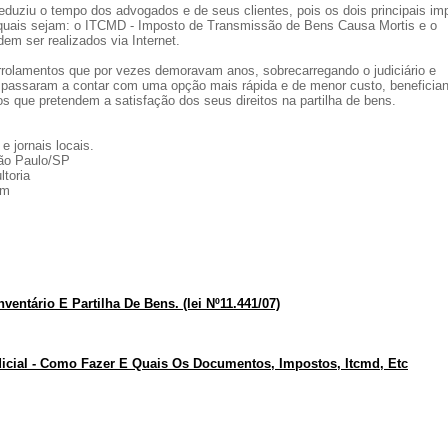
reduziu o tempo dos advogados e de seus clientes, pois os dois principais im
, quais sejam: o ITCMD - Imposto de Transmissão de Bens Causa Mortis e o
em ser realizados via Internet.
 arrolamentos que por vezes demoravam anos, sobrecarregando o judiciário e
 passaram a contar com uma opção mais rápida e de menor custo, beneficia
s que pretendem a satisfação dos seus direitos na partilha de bens.
e jornais locais.
São Paulo/SP
ltoria
om
ntário E Partilha De Bens. (lei Nº11.441/07)
udicial - Como Fazer E Quais Os Documentos, Impostos, Itcmd, Etc