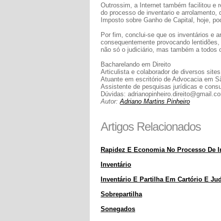
Outrossim, a Internet também facilitou e 
do processo de inventario e arrolamento
Imposto sobre Ganho de Capital, hoje, pod
Por fim, conclui-se que os inventários e
consequentemente provocando lentidões,
não só o judiciário, mas também a todos o
Bacharelando em Direito
Articulista e colaborador de diversos sites 
Atuante em escritório de Advocacia em 
Assistente de pesquisas jurídicas e consu
Dúvidas:
adrianopinheiro.direito@gmail.c
Autor:
Adriano Martins Pinheiro
Artigos Relacionados
Rapidez E Economia No Processo De Inve
Inventário
Inventário E Partilha Em Cartório E J
Sobrepartilha
Sonegados