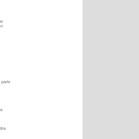
as
so
 parte
os
 dos