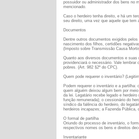
possuidor ou administrador dos bens no mo
mencionado.
Caso o herdeiro tenha direito, e há um te
seu direito, uma vez que aquele que tem 
Documentos
Dentre outros documentos exigidos pelos 
nascimento dos filhos, certidões negativa
(Imposto sobre Transmissão Causa Mortis
Quanto aos diversos documentos e suas r
providenciará o necessário. Vale lembrar 
pobres. (Art. 982 §2º do CPC).
Quem pode requerer o inventário? (Legitim
Podem requerer o inventário e a partilha: o
quem alguém deixou algum bem por meio de
da lei. Legatário recebe legado e herdeiro
função remunerada); o cessionário do herde
síndico da falência do herdeiro, do legatá
herdeiros incapazes; a Fazenda Pública, q
O formal de partilha
Oriundo do processo de inventário, o form
respectivos nomes os bens e direitos dec
Inventariante