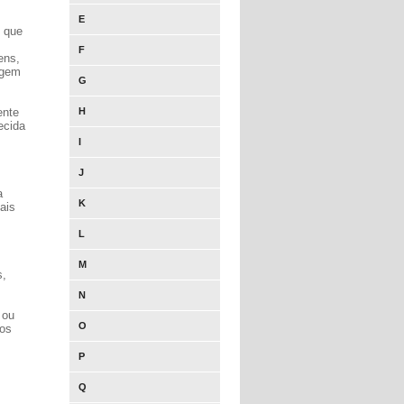
E
s que
F
ens,
agem
G
ente
H
ecida
I
J
a
K
ais
L
M
s,
N
 ou
O
 os
P
Q