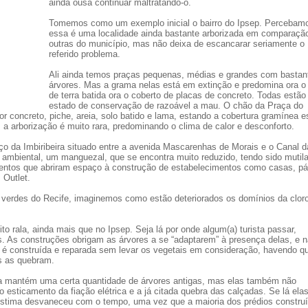
ainda ousa continuar maltratando-o.
Tomemos como um exemplo inicial o bairro do Ipsep. Percebam
essa é uma localidade ainda bastante arborizada em comparaçã
outras do município, mas não deixa de escancarar seriamente o
referido problema.
Ali ainda temos praças pequenas, médias e grandes com bastan
árvores. Mas a grama nelas está em extinção e predomina ora o
de terra batida ora o coberto de placas de concreto. Todas estã
estado de conservação de razoável a mau. O chão da Praça do
or concreto, piche, areia, solo batido e lama, estando a cobertura gramínea 
, a arborização é muito rara, predominando o clima de calor e desconforto.
ço da Imbiribeira situado entre a avenida Mascarenhas de Morais e o Canal d
 ambiental, um manguezal, que se encontra muito reduzido, tendo sido mutil
ntos que abriram espaço à construção de estabelecimentos como casas, pá
 Outlet.
verdes do Recife, imaginemos como estão deteriorados os domínios da cloro
to rala, ainda mais que no Ipsep. Seja lá por onde algum(a) turista passar,
. As construções obrigam as árvores a se “adaptarem” à presença delas, e n
m é construída e reparada sem levar os vegetais em consideração, havendo q
s as quebram.
da mantém uma certa quantidade de árvores antigas, mas elas também não
esticamento da fiação elétrica e a já citada quebra das calçadas. Se lá ela
 estima desvaneceu com o tempo, uma vez que a maioria dos prédios constru