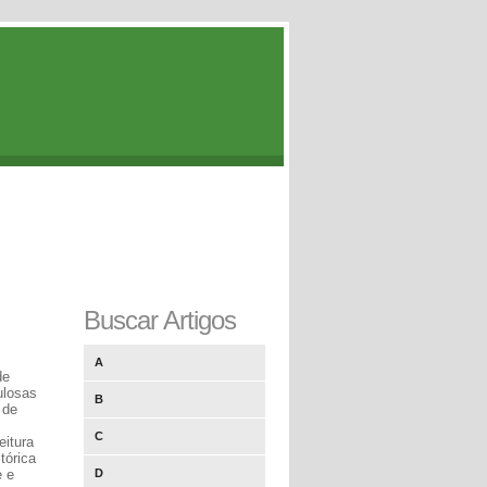
Buscar Artigos
A
de
ulosas
B
 de
C
eitura
tórica
e e
D