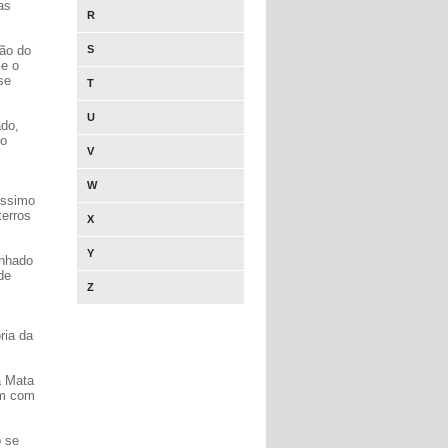
as
R
são do
S
 e o
se
T
U
ado,
to
V
W
íssimo
terros
X
Y
unhado
de
Z
ria da
a Mata
em com
o se