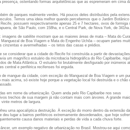
a presença, ostentando formas arquitetônicas que as espremeram em cima d
bém de parques realmente verdes. Há poucos deles distribuídos pela exten
núsculos. Temos uma ideia melhor quando percebemos que o Jardim Botânico
o Recife, possuem respectivamente apenas 25 e 7 hectares, ovos de formiga 
apuera, de São Paulo, com 158ha, e o Central Park, de Nova York, de 341ha.
: imagens de satélite mostram que as maiores áreas de mata – Mata do Cur
, Manguezal de Boa Viagem e Mata do Engenho Uchôa – ocupam partes mui
s cinzentas e avermelhadas – os tetos das casas e prédios.
e se considerar que a cidade do Recife foi construída a partir de devastações
via um magnífico estuário da microbacia hidrográfica do Rio Capibaribe, riqu
os de Mata Atlântica. O estuário foi brutalmente desfigurado por inúmeros a
 central e periférica recifenses foi erguida.
 de mangue da cidade, com exceção do Manguezal de Boa Viagem e um p
do mais acima, só existe hoje porque a vegetação local foi destruída e o chão 
assado.
adas em nome da urbanização. Quem anda pelo Rio Capibaribe nos seus
cativos trechos de sua margem já não contam mais com árvores. A grande maio
 vinte metros de largura.
ofreu uma apocalíptica destruição. À exceção do morro dentro da extensão d
 e deu lugar a bairros periféricos extremamente desordenados, que hoje sofr
equentemente causa danos materiais e perdas de vida a cada chuva forte.
câncer, um exemplo negativo de urbanização no Brasil. Mostrou-se aqui com