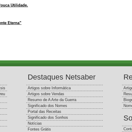
ouca Utilidade.
ente Eterna”
Destaques Netsaber
Re
sis
Artigos sobre Informática
Arti
reu
Artigos sobre Vendas
Resu
Resumo de A Arte da Guerra
Biog
Significado dos Nomes
Nome
Portal das Receitas
So
Significado dos Sonhos
Notícias
Cont
Fontes Grátis