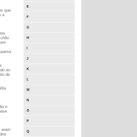
E
os que
o a
F
G
tes
 chão
H
o em
I
esparsa
J
a
K
ado ao
tio de
L
fila
M
N
ão o
O
uase
P
s eram
Q
ídos