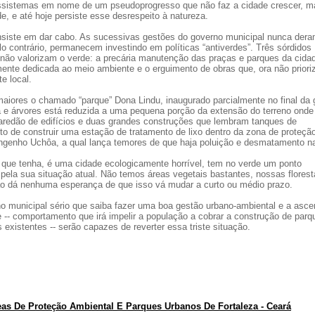
ossistemas em nome de um pseudoprogresso que não faz a cidade crescer, m
e, e até hoje persiste esse desrespeito à natureza.
a insiste em dar cabo. As sucessivas gestões do governo municipal nunca der
o contrário, permanecem investindo em políticas “antiverdes”. Três sórdidos
não valorizam o verde: a precária manutenção das praças e parques da cidad
mente dedicada ao meio ambiente e o erguimento de obras que, ora não prior
e local.
aiores o chamado “parque” Dona Lindu, inaugurado parcialmente no final da 
 e árvores está reduzida a uma pequena porção da extensão do terreno onde 
paredão de edifícios e duas grandes construções que lembram tanques de
o de construir uma estação de tratamento de lixo dentro da zona de proteçã
Engenho Uchôa, a qual lança temores de que haja poluição e desmatamento na
o que tenha, é uma cidade ecologicamente horrível, tem no verde um ponto
 pela sua situação atual. Não temos áreas vegetais bastantes, nossas flores
não dá nenhuma esperança de que isso vá mudar a curto ou médio prazo.
o municipal sério que saiba fazer uma boa gestão urbano-ambiental e a asc
e -- comportamento que irá impelir a população a cobrar a construção de parq
xistentes -- serão capazes de reverter essa triste situação.
as De Proteção Ambiental E Parques Urbanos De Fortaleza - Ceará