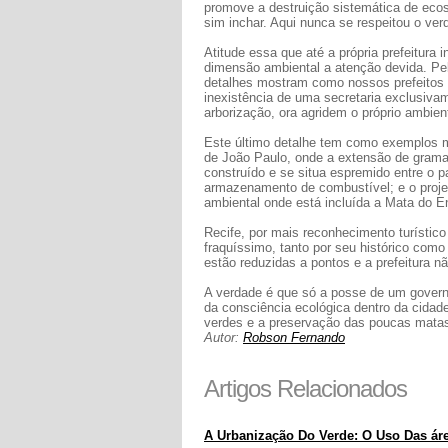
promove a destruição sistemática de ec
sim inchar. Aqui nunca se respeitou o verd
Atitude essa que até a própria prefeitur
dimensão ambiental a atenção devida. Pel
detalhes mostram como nossos prefeitos 
inexistência de uma secretaria exclusiva
arborização, ora agridem o próprio ambient
Este último detalhe tem como exemplos m
de João Paulo, onde a extensão de grama
construído e se situa espremido entre o 
armazenamento de combustível; e o projet
ambiental onde está incluída a Mata do 
Recife, por mais reconhecimento turístic
fraquíssimo, tanto por seu histórico como
estão reduzidas a pontos e a prefeitura 
A verdade é que só a posse de um govern
da consciência ecológica dentro da cidad
verdes e a preservação das poucas matas e
Autor:
Robson Fernando
Artigos Relacionados
A Urbanização Do Verde: O Uso Das áre