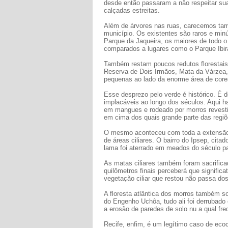
desde então passaram a não respeitar su
calçadas estreitas.
Além de árvores nas ruas, carecemos tam
município. Os existentes são raros e mi
Parque da Jaqueira, os maiores de todo 
comparados a lugares como o Parque Ibir
Também restam poucos redutos florestais
Reserva de Dois Irmãos, Mata da Várzea
pequenas ao lado da enorme área de core
Esse desprezo pelo verde é histórico. É d
implacáveis ao longo dos séculos. Aqui ha
em mangues e rodeado por morros revestid
em cima dos quais grande parte das regiões
O mesmo aconteceu com toda a extensão
de áreas ciliares. O bairro do Ipsep, cita
lama foi aterrado em meados do século p
As matas ciliares também foram sacrific
quilômetros finais perceberá que signifi
vegetação ciliar que restou não passa dos
A floresta atlântica dos morros também s
do Engenho Uchôa, tudo ali foi derrubado
a erosão de paredes de solo nu a qual fr
Recife, enfim, é um legítimo caso de eco