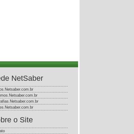
de NetSaber
gos.Netsaber.com.br
mos.Netsaber.com.br
rafias.Netsaber.com.br
s.Netsaber.com.br
bre o Site
ato