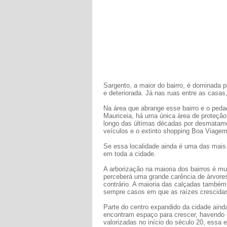
Sargento, a maior do bairro, é dominada p
e deteriorada. Já nas ruas entre as casas
Na área que abrange esse bairro e o peda
Mauriceia, há uma única área de proteção
longo das últimas décadas por desmatame
veículos e o extinto shopping Boa Viagem
Se essa localidade ainda é uma das mais 
em toda a cidade.
A arborização na maioria dos bairros é mui
perceberá uma grande carência de árvores
contrário. A maioria das calçadas també
sempre casos em que as raízes crescida
Parte do centro expandido da cidade ain
encontram espaço para crescer, havendo o 
valorizadas no início do século 20, essa