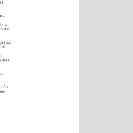
as
am à
e, a
izam a
gestão
foi
o
 área.
tas
ensão
ues