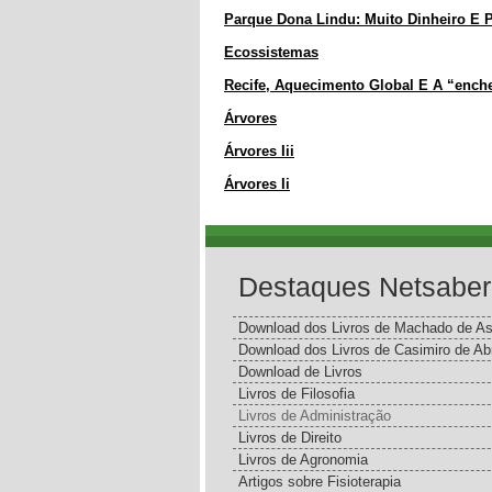
Parque Dona Lindu: Muito Dinheiro E P
Ecossistemas
Recife, Aquecimento Global E A “ench
Árvores
Árvores Iii
Árvores Ii
Destaques Netsaber
Download dos Livros de Machado de As
Download dos Livros de Casimiro de Ab
Download de Livros
Livros de Filosofia
Livros de Administração
Livros de Direito
Livros de Agronomia
Artigos sobre Fisioterapia