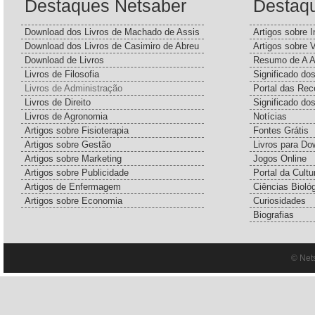
Destaques Netsaber
Destaq
Download dos Livros de Machado de Assis
Artigos sobre I
Download dos Livros de Casimiro de Abreu
Artigos sobre 
Download de Livros
Resumo de A A
Livros de Filosofia
Significado d
Livros de Administração
Portal das Rec
Livros de Direito
Significado do
Livros de Agronomia
Notícias
Artigos sobre Fisioterapia
Fontes Grátis
Artigos sobre Gestão
Livros para Do
Artigos sobre Marketing
Jogos Online
Artigos sobre Publicidade
Portal da Cultu
Artigos de Enfermagem
Ciências Bioló
Artigos sobre Economia
Curiosidades
Biografias
© Net