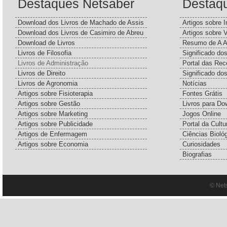
Destaques Netsaber
Destaq
Download dos Livros de Machado de Assis
Artigos sobre I
Download dos Livros de Casimiro de Abreu
Artigos sobre 
Download de Livros
Resumo de A A
Livros de Filosofia
Significado d
Livros de Administração
Portal das Rec
Livros de Direito
Significado do
Livros de Agronomia
Notícias
Artigos sobre Fisioterapia
Fontes Grátis
Artigos sobre Gestão
Livros para Do
Artigos sobre Marketing
Jogos Online
Artigos sobre Publicidade
Portal da Cultu
Artigos de Enfermagem
Ciências Bioló
Artigos sobre Economia
Curiosidades
Biografias
© Net