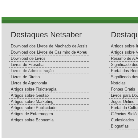
Destaques Netsaber
Destaq
Download dos Livros de Machado de Assis
Artigos sobre I
Download dos Livros de Casimiro de Abreu
Artigos sobre 
Download de Livros
Resumo de A A
Livros de Filosofia
Significado d
Livros de Administração
Portal das Rec
Livros de Direito
Significado do
Livros de Agronomia
Notícias
Artigos sobre Fisioterapia
Fontes Grátis
Artigos sobre Gestão
Livros para Do
Artigos sobre Marketing
Jogos Online
Artigos sobre Publicidade
Portal da Cultu
Artigos de Enfermagem
Ciências Bioló
Artigos sobre Economia
Curiosidades
Biografias