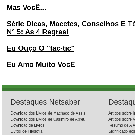
Mas VocÊ...
Série Dicas, Macetes, Conselhos E T
N° 5: As 4 Regras!
Eu Ouço O "tac-tic"
Eu Amo Muito VocÊ
Destaques Netsaber
Destaq
Download dos Livros de Machado de Assis
Artigos sobre I
Download dos Livros de Casimiro de Abreu
Artigos sobre 
Download de Livros
Resumo de A A
Livros de Filosofia
Significado d