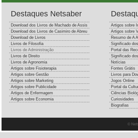
Destaques Netsaber
Destaq
Download dos Livros de Machado de Assis
Artigos sobre I
Download dos Livros de Casimiro de Abreu
Artigos sobre 
Download de Livros
Resumo de A A
Livros de Filosofia
Significado d
Livros de Administração
Portal das Rec
Livros de Direito
Significado do
Livros de Agronomia
Notícias
Artigos sobre Fisioterapia
Fontes Grátis
Artigos sobre Gestão
Livros para Do
Artigos sobre Marketing
Jogos Online
Artigos sobre Publicidade
Portal da Cultu
Artigos de Enfermagem
Ciências Bioló
Artigos sobre Economia
Curiosidades
Biografias
© Net