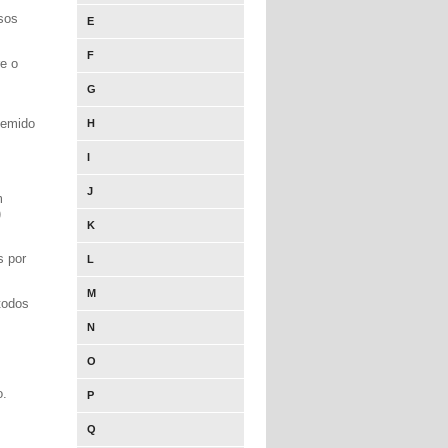
sos
E
F
re o
G
temido
H
I
J
m
)
K
s por
L
M
todos
N
O
o.
P
Q