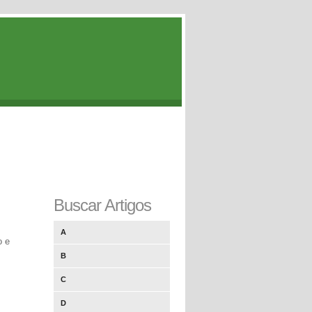
Buscar Artigos
A
o e
B
C
D