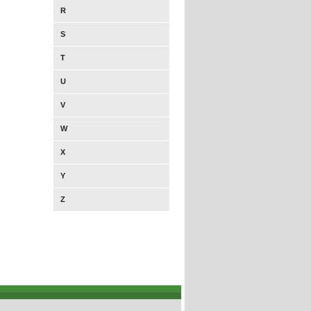
R
S
T
U
V
W
X
Y
Z