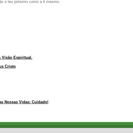
ás o teu próximo como a ti mesmo.
Visão Espiritual.
s Cristo
s Nossas Vidas: Cuidado!