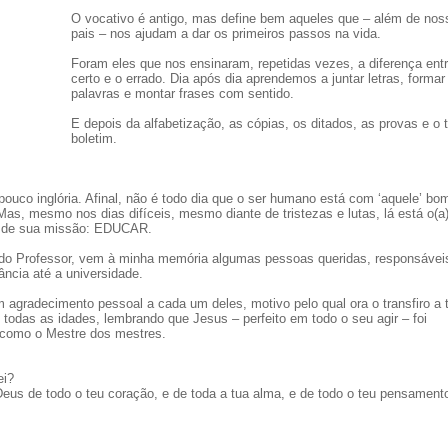
O vocativo é antigo, mas define bem aqueles que – além de nos
pais – nos ajudam a dar os primeiros passos na vida.
Foram eles que nos ensinaram, repetidas vezes, a diferença ent
certo e o errado. Dia após dia aprendemos a juntar letras, formar
palavras e montar frases com sentido.
E depois da alfabetização, as cópias, os ditados, as provas e o 
boletim.
 pouco inglória. Afinal, não é todo dia que o ser humano está com ‘aquele’ bo
as, mesmo nos dias difíceis, mesmo diante de tristezas e lutas, lá está o(a
a) de sua missão: EDUCAR.
 Professor, vem à minha memória algumas pessoas queridas, responsávei
ância até a universidade.
m agradecimento pessoal a cada um deles, motivo pelo qual ora o transfiro a 
 todas as idades, lembrando que Jesus – perfeito em todo o seu agir – foi
 como o Mestre dos mestres.
ei?
eus de todo o teu coração, e de toda a tua alma, e de todo o teu pensament