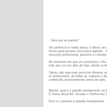
- Será que eu passei?
Ser professor é tarefa árdua, e talvez um
humor para encarar uma turma agitada... M
nosso(a) professor(a), paciente e cioso(
No momento em que se comemora o Dia do
tudo que sei nos dias de hoje, desde a inf
Talvez não seja mais possível oferecer u
os professores, de todas as cadeiras e de
conhecido, provavelmente antes de tudo,
Mestre, qual é o grande mandamento na l
E Jesus disse-lhe: Amarás o Senhor teu D
Este é o primeiro e grande mandamento.