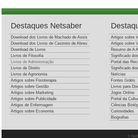
Destaques Netsaber
Destaq
Download dos Livros de Machado de Assis
Artigos sobre I
Download dos Livros de Casimiro de Abreu
Artigos sobre 
Download de Livros
Resumo de A A
Livros de Filosofia
Significado d
Livros de Administração
Portal das Rec
Livros de Direito
Significado do
Livros de Agronomia
Notícias
Artigos sobre Fisioterapia
Fontes Grátis
Artigos sobre Gestão
Livros para Do
Artigos sobre Marketing
Jogos Online
Artigos sobre Publicidade
Portal da Cultu
Artigos de Enfermagem
Ciências Bioló
Artigos sobre Economia
Curiosidades
Biografias
© Net