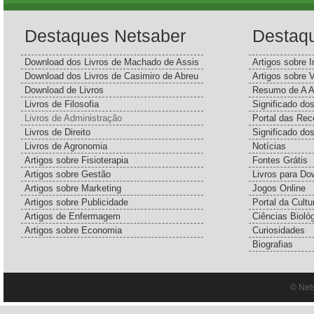
Destaques Netsaber
Destaq
Download dos Livros de Machado de Assis
Artigos sobre I
Download dos Livros de Casimiro de Abreu
Artigos sobre 
Download de Livros
Resumo de A A
Livros de Filosofia
Significado d
Livros de Administração
Portal das Rec
Livros de Direito
Significado do
Livros de Agronomia
Notícias
Artigos sobre Fisioterapia
Fontes Grátis
Artigos sobre Gestão
Livros para Do
Artigos sobre Marketing
Jogos Online
Artigos sobre Publicidade
Portal da Cultu
Artigos de Enfermagem
Ciências Bioló
Artigos sobre Economia
Curiosidades
Biografias
© Net