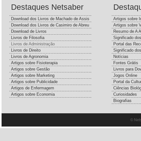
Destaques Netsaber
Destaq
Download dos Livros de Machado de Assis
Artigos sobre I
Download dos Livros de Casimiro de Abreu
Artigos sobre 
Download de Livros
Resumo de A A
Livros de Filosofia
Significado d
Livros de Administração
Portal das Rec
Livros de Direito
Significado do
Livros de Agronomia
Notícias
Artigos sobre Fisioterapia
Fontes Grátis
Artigos sobre Gestão
Livros para Do
Artigos sobre Marketing
Jogos Online
Artigos sobre Publicidade
Portal da Cultu
Artigos de Enfermagem
Ciências Bioló
Artigos sobre Economia
Curiosidades
Biografias
© Net