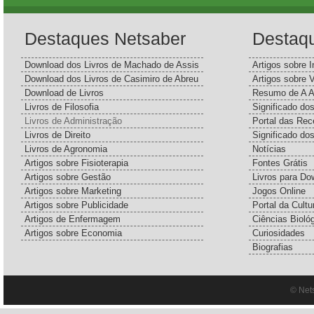
Destaques Netsaber
Destaq
Download dos Livros de Machado de Assis
Artigos sobre I
Download dos Livros de Casimiro de Abreu
Artigos sobre 
Download de Livros
Resumo de A A
Livros de Filosofia
Significado d
Livros de Administração
Portal das Rec
Livros de Direito
Significado do
Livros de Agronomia
Notícias
Artigos sobre Fisioterapia
Fontes Grátis
Artigos sobre Gestão
Livros para Do
Artigos sobre Marketing
Jogos Online
Artigos sobre Publicidade
Portal da Cultu
Artigos de Enfermagem
Ciências Bioló
Artigos sobre Economia
Curiosidades
Biografias
© Net