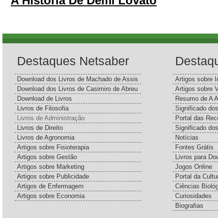
A História De Demi Lovato
Destaques Netsaber
Destaq
Download dos Livros de Machado de Assis
Artigos sobre I
Download dos Livros de Casimiro de Abreu
Artigos sobre 
Download de Livros
Resumo de A A
Livros de Filosofia
Significado d
Livros de Administração
Portal das Rec
Livros de Direito
Significado do
Livros de Agronomia
Notícias
Artigos sobre Fisioterapia
Fontes Grátis
Artigos sobre Gestão
Livros para Do
Artigos sobre Marketing
Jogos Online
Artigos sobre Publicidade
Portal da Cultu
Artigos de Enfermagem
Ciências Bioló
Artigos sobre Economia
Curiosidades
Biografias