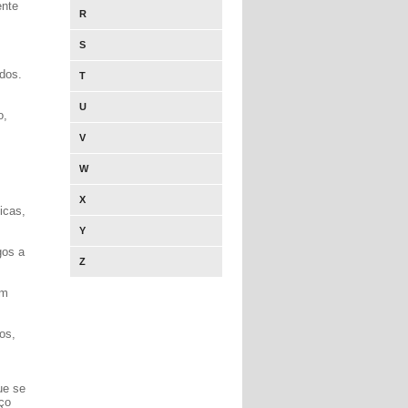
ente
R
S
dos.
T
U
o,
V
W
X
icas,
Y
gos a
Z
em
os,
ue se
iço