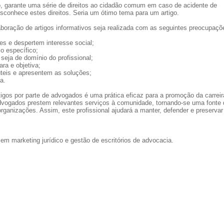
o, garante uma série de direitos ao cidadão comum em caso de acidente de
esconhece estes direitos. Seria um ótimo tema para um artigo.
boração de artigos informativos seja realizada com as seguintes preocupaçõ
es e despertem interesse social;
co específico;
seja de domínio do profissional;
ara e objetiva;
teis e apresentem as soluções;
da.
tigos por parte de advogados é uma prática eficaz para a promoção da carreir
advogados prestem relevantes serviços à comunidade, tornando-se uma fonte 
rganizações. Assim, este profissional ajudará a manter, defender e preservar
 em marketing jurídico e gestão de escritórios de advocacia.