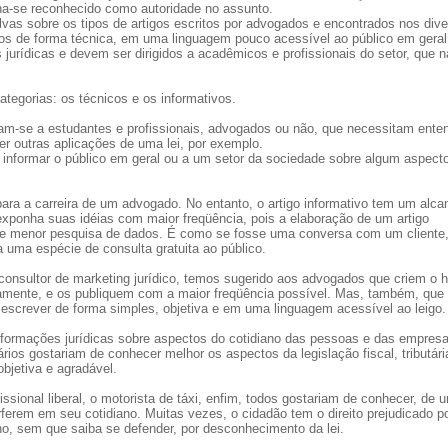
rna-se reconhecido como autoridade no assunto.
lvas sobre os tipos de artigos escritos por advogados e encontrados nos div
os de forma técnica, em uma linguagem pouco acessível ao público em geral
jurídicas e devem ser dirigidos a acadêmicos e profissionais do setor, que n
tegorias: os técnicos e os informativos.
nam-se a estudantes e profissionais, advogados ou não, que necessitam ente
er outras aplicações de uma lei, por exemplo.
o informar o público em geral ou a um setor da sociedade sobre algum aspecto
para a carreira de um advogado. No entanto, o artigo informativo tem um alca
 exponha suas idéias com maior freqüência, pois a elaboração de um artigo
e menor pesquisa de dados. É como se fosse uma conversa com um cliente
 uma espécie de consulta gratuita ao público.
onsultor de marketing jurídico, temos sugerido aos advogados que criem o h
icamente, e os publiquem com a maior freqüência possível. Mas, também, que
escrever de forma simples, objetiva e em uma linguagem acessível ao leigo.
formações jurídicas sobre aspectos do cotidiano das pessoas e das empresa
os gostariam de conhecer melhor os aspectos da legislação fiscal, tributári
 objetiva e agradável.
sional liberal, o motorista de táxi, enfim, todos gostariam de conhecer, de 
rferem em seu cotidiano. Muitas vezes, o cidadão tem o direito prejudicado p
o, sem que saiba se defender, por desconhecimento da lei.