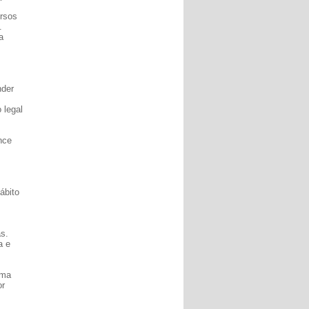
ersos
.
a
nder
 legal
nce
,
ábito
s.
a e
uma
or