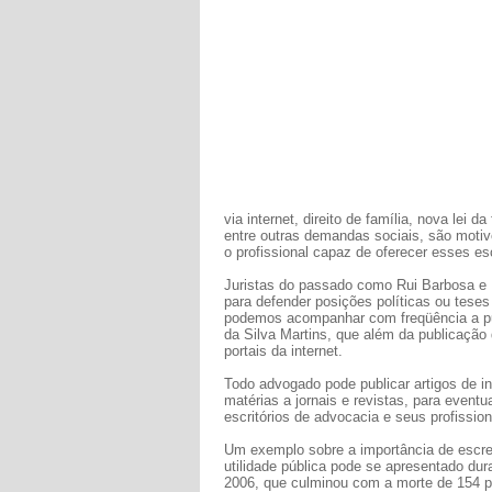
via internet, direito de família, nova lei 
entre outras demandas sociais, são moti
o profissional capaz de oferecer esses e
Juristas do passado como Rui Barbosa e Mi
para defender posições políticas ou teses 
podemos acompanhar com freqüência a publ
da Silva Martins, que além da publicação d
portais da internet.
Todo advogado pode publicar artigos de in
matérias a jornais e revistas, para event
escritórios de advocacia e seus profission
Um exemplo sobre a importância de escrev
utilidade pública pode se apresentado du
2006, que culminou com a morte de 154 p