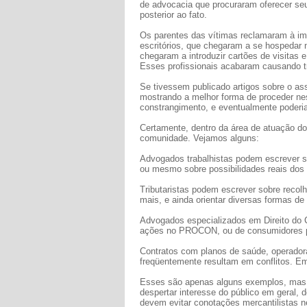
de advocacia que procuraram oferecer se
posterior ao fato.
Os parentes das vítimas reclamaram à i
escritórios, que chegaram a se hospedar 
chegaram a introduzir cartões de visitas
Esses profissionais acabaram causando 
Se tivessem publicado artigos sobre o as
mostrando a melhor forma de proceder nes
constrangimento, e eventualmente poderia
Certamente, dentro da área de atuação do
comunidade. Vejamos alguns:
Advogados trabalhistas podem escrever s
ou mesmo sobre possibilidades reais dos
Tributaristas podem escrever sobre reco
mais, e ainda orientar diversas formas d
Advogados especializados em Direito do
ações no PROCON, ou de consumidores pr
Contratos com planos de saúde, operadoras
freqüentemente resultam em conflitos. E
Esses são apenas alguns exemplos, mas 
despertar interesse do público em geral, 
devem evitar conotações mercantilistas ne