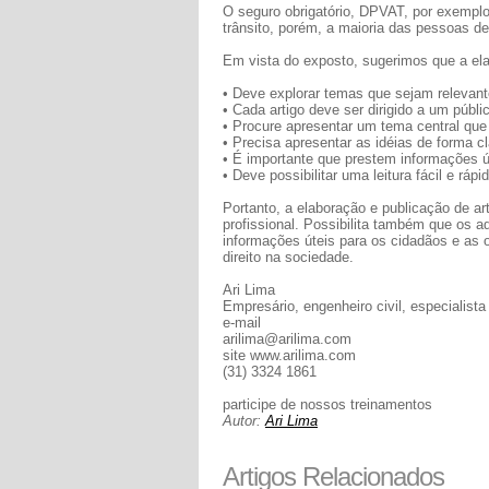
O seguro obrigatório, DPVAT, por exempl
trânsito, porém, a maioria das pessoas d
Em vista do exposto, sugerimos que a ela
• Deve explorar temas que sejam relevant
• Cada artigo deve ser dirigido a um públi
• Procure apresentar um tema central que 
• Precisa apresentar as idéias de forma cl
• É importante que prestem informações ú
• Deve possibilitar uma leitura fácil e rápi
Portanto, a elaboração e publicação de ar
profissional. Possibilita também que os 
informações úteis para os cidadãos e as o
direito na sociedade.
Ari Lima
Empresário, engenheiro civil, especialista
e-mail
arilima@arilima.com
site www.arilima.com
(31) 3324 1861
participe de nossos treinamentos
Autor:
Ari Lima
Artigos Relacionados