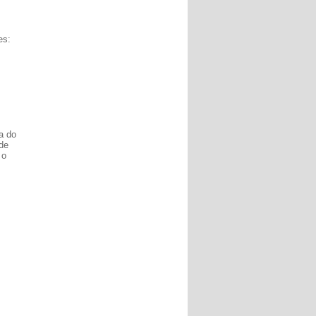
es:
a do
de
 o