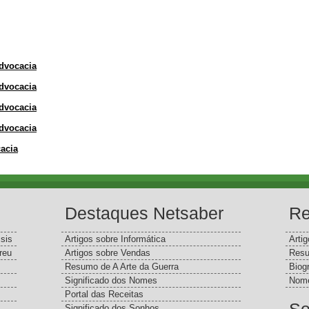
Advocacia
Advocacia
Advocacia
Advocacia
cacia
Destaques Netsaber
Re
sis
Artigos sobre Informática
Arti
reu
Artigos sobre Vendas
Resu
Resumo de A Arte da Guerra
Biog
Significado dos Nomes
Nome
Portal das Receitas
Significado dos Sonhos