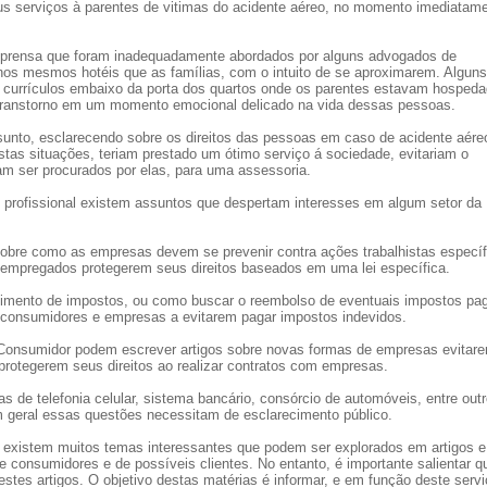
us serviços à parentes de vitimas do acidente aéreo, no momento imediatam
mprensa que foram inadequadamente abordados por alguns advogados de
nos mesmos hotéis que as famílias, com o intuito de se aproximarem. Alguns
 e currículos embaixo da porta dos quartos onde os parentes estavam hospeda
transtorno em um momento emocional delicado na vida dessas pessoas.
sunto, esclarecendo sobre os direitos das pessoas em caso de acidente aére
tas situações, teriam prestado um ótimo serviço á sociedade, evitariam o
m ser procurados por elas, para uma assessoria.
 profissional existem assuntos que despertam interesses em algum setor da
obre como as empresas devem se prevenir contra ações trabalhistas específ
 empregados protegerem seus direitos baseados em uma lei específica.
lhimento de impostos, ou como buscar o reembolso de eventuais impostos pa
e consumidores e empresas a evitarem pagar impostos indevidos.
 Consumidor podem escrever artigos sobre novas formas de empresas evitar
otegerem seus direitos ao realizar contratos com empresas.
 de telefonia celular, sistema bancário, consórcio de automóveis, entre outr
m geral essas questões necessitam de esclarecimento público.
existem muitos temas interessantes que podem ser explorados em artigos e
de consumidores e de possíveis clientes. No entanto, é importante salientar q
stes artigos. O objetivo destas matérias é informar, e em função deste serv