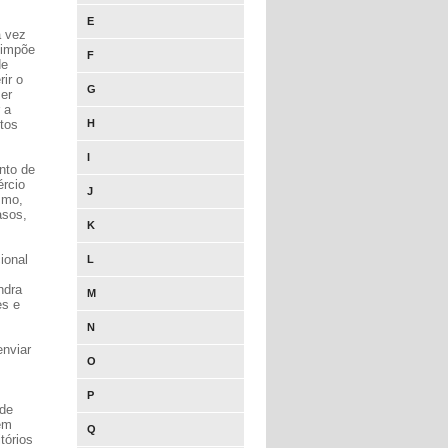
E
a vez
 impõe
F
de
ir o
G
ser
 a
itos
H
I
nto de
ércio
J
ismo,
asos,
K
ional
L
ndra
M
es e
N
enviar
O
P
 de
em
Q
tórios