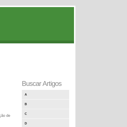
Buscar Artigos
A
B
C
ação de
D