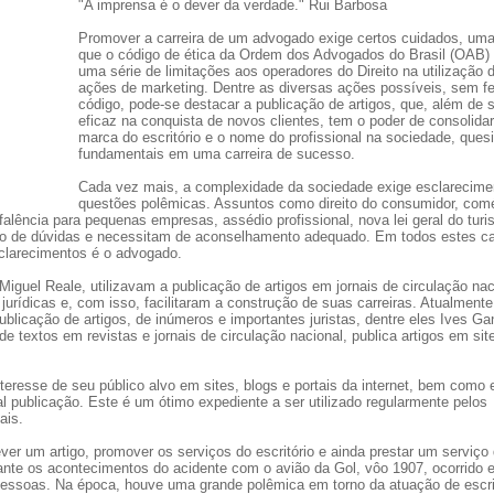
"A imprensa é o dever da verdade." Rui Barbosa
Promover a carreira de um advogado exige certos cuidados, um
que o código de ética da Ordem dos Advogados do Brasil (OAB)
uma série de limitações aos operadores do Direito na utilização 
ações de marketing. Dentre as diversas ações possíveis, sem fer
código, pode-se destacar a publicação de artigos, que, além de 
eficaz na conquista de novos clientes, tem o poder de consolidar
marca do escritório e o nome do profissional na sociedade, ques
fundamentais em uma carreira de sucesso.
Cada vez mais, a complexidade da sociedade exige esclarecime
questões polêmicas. Assuntos como direito do consumidor, com
da falência para pequenas empresas, assédio profissional, nova lei geral do tur
vo de dúvidas e necessitam de aconselhamento adequado. Em todos estes c
sclarecimentos é o advogado.
guel Reale, utilizavam a publicação de artigos em jornais de circulação nac
jurídicas e, com isso, facilitaram a construção de suas carreiras. Atualmente
icação de artigos, de inúmeros e importantes juristas, dentre eles Ives Ga
e textos em revistas e jornais de circulação nacional, publica artigos em sit
teresse de seu público alvo em sites, blogs e portais da internet, bem como 
ual publicação. Este é um ótimo expediente a ser utilizado regularmente pelos
ais.
er um artigo, promover os serviços do escritório e ainda prestar um serviço
rante os acontecimentos do acidente com o avião da Gol, vôo 1907, ocorrido 
essoas. Na época, houve uma grande polêmica em torno da atuação de escri