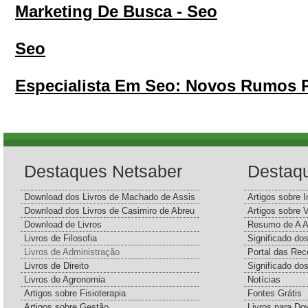
Marketing De Busca - Seo
Seo
Especialista Em Seo: Novos Rumos P
Destaques Netsaber
Destaq
Download dos Livros de Machado de Assis
Artigos sobre I
Download dos Livros de Casimiro de Abreu
Artigos sobre 
Download de Livros
Resumo de A A
Livros de Filosofia
Significado d
Livros de Administração
Portal das Rec
Livros de Direito
Significado do
Livros de Agronomia
Notícias
Artigos sobre Fisioterapia
Fontes Grátis
Artigos sobre Gestão
Livros para Do