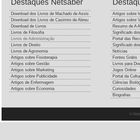
Destaques Netsaber
Destaq
Download dos Livros de Machado de Assis
Artigos sobre I
Download dos Livros de Casimiro de Abreu
Artigos sobre 
Download de Livros
Resumo de A A
Livros de Filosofia
Significado d
Livros de Administração
Portal das Rec
Livros de Direito
Significado do
Livros de Agronomia
Notícias
Artigos sobre Fisioterapia
Fontes Grátis
Artigos sobre Gestão
Livros para Do
Artigos sobre Marketing
Jogos Online
Artigos sobre Publicidade
Portal da Cultu
Artigos de Enfermagem
Ciências Bioló
Artigos sobre Economia
Curiosidades
Biografias
© Net