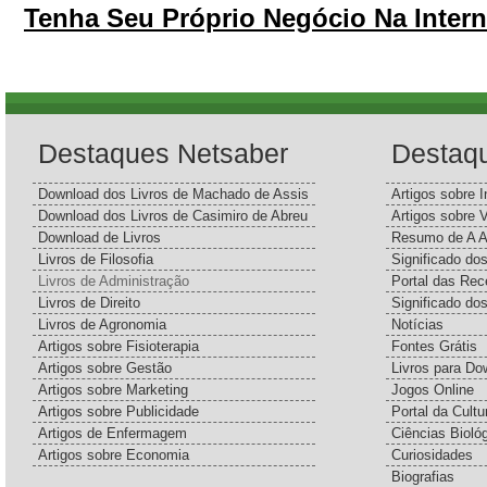
Tenha Seu Próprio Negócio Na Intern
Destaques Netsaber
Destaq
Download dos Livros de Machado de Assis
Artigos sobre I
Download dos Livros de Casimiro de Abreu
Artigos sobre 
Download de Livros
Resumo de A A
Livros de Filosofia
Significado d
Livros de Administração
Portal das Rec
Livros de Direito
Significado do
Livros de Agronomia
Notícias
Artigos sobre Fisioterapia
Fontes Grátis
Artigos sobre Gestão
Livros para Do
Artigos sobre Marketing
Jogos Online
Artigos sobre Publicidade
Portal da Cultu
Artigos de Enfermagem
Ciências Bioló
Artigos sobre Economia
Curiosidades
Biografias