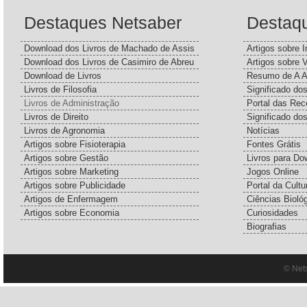
Destaques Netsaber
Destaq
Download dos Livros de Machado de Assis
Artigos sobre I
Download dos Livros de Casimiro de Abreu
Artigos sobre 
Download de Livros
Resumo de A A
Livros de Filosofia
Significado d
Livros de Administração
Portal das Rec
Livros de Direito
Significado do
Livros de Agronomia
Notícias
Artigos sobre Fisioterapia
Fontes Grátis
Artigos sobre Gestão
Livros para Do
Artigos sobre Marketing
Jogos Online
Artigos sobre Publicidade
Portal da Cultu
Artigos de Enfermagem
Ciências Bioló
Artigos sobre Economia
Curiosidades
Biografias
© Net