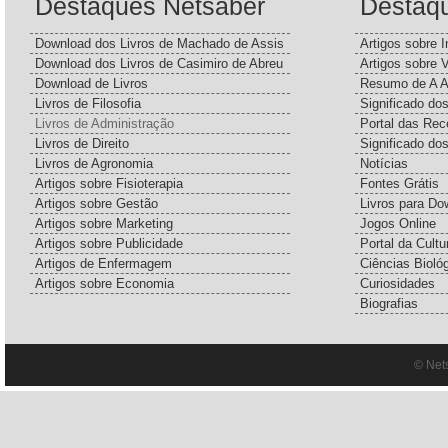
Destaques Netsaber
Destaq
Download dos Livros de Machado de Assis
Artigos sobre I
Download dos Livros de Casimiro de Abreu
Artigos sobre 
Download de Livros
Resumo de A A
Livros de Filosofia
Significado d
Livros de Administração
Portal das Rec
Livros de Direito
Significado do
Livros de Agronomia
Notícias
Artigos sobre Fisioterapia
Fontes Grátis
Artigos sobre Gestão
Livros para Do
Artigos sobre Marketing
Jogos Online
Artigos sobre Publicidade
Portal da Cultu
Artigos de Enfermagem
Ciências Bioló
Artigos sobre Economia
Curiosidades
Biografias
© Net