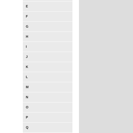
E
F
G
H
I
J
K
L
M
N
O
P
Q