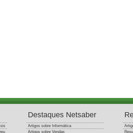
Destaques Netsaber
Re
sis
Artigos sobre Informática
Arti
reu
Artigos sobre Vendas
Resu