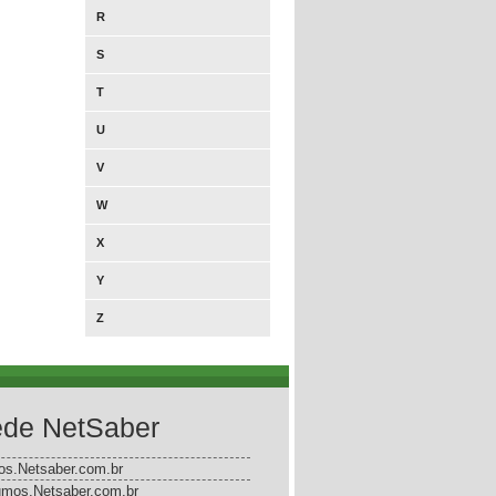
R
S
T
U
V
W
X
Y
Z
de NetSaber
gos.Netsaber.com.br
mos.Netsaber.com.br