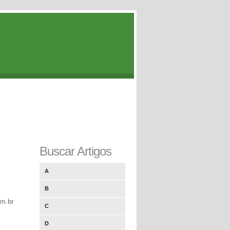
Buscar Artigos
A
B
om.br
C
D