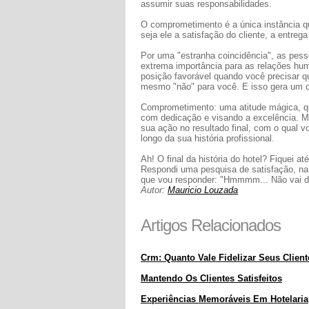
assumir suas responsabilidades.
O comprometimento é a única instância qu
seja ele a satisfação do cliente, a entrega
Por uma "estranha coincidência", as pes
extrema importância para as relações hu
posição favorável quando você precisar qu
mesmo "não" para você. E isso gera um cír
Comprometimento: uma atitude mágica, que
com dedicação e visando a excelência. M
sua ação no resultado final, com o qual v
longo da sua história profissional.
Ah! O final da história do hotel? Fiquei at
Respondi uma pesquisa de satisfação, na q
que vou responder: "Hmmmm... Não vai da
Autor:
Mauricio Louzada
Artigos Relacionados
Crm: Quanto Vale Fidelizar Seus Clien
Mantendo Os Clientes Satisfeitos
Experiências Memoráveis Em Hotelaria