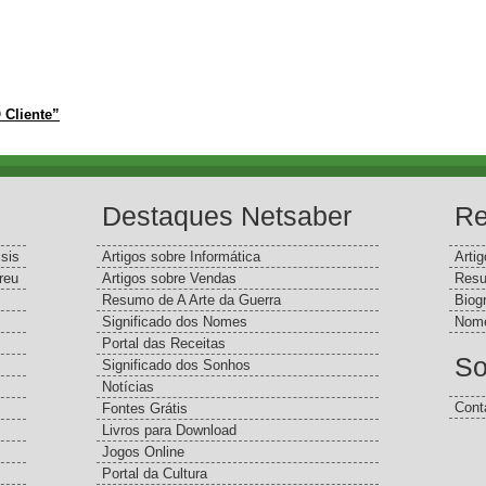
 Cliente”
Destaques Netsaber
Re
sis
Artigos sobre Informática
Arti
reu
Artigos sobre Vendas
Resu
Resumo de A Arte da Guerra
Biog
Significado dos Nomes
Nome
Portal das Receitas
So
Significado dos Sonhos
Notícias
Cont
Fontes Grátis
Livros para Download
Jogos Online
Portal da Cultura