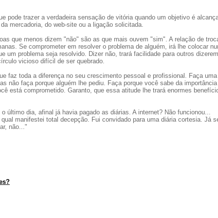
e pode trazer a verdadeira sensação de vitória quando um objetivo é alcanç
 da mercadoria, do web-site ou a ligação solicitada.
soas que menos dizem "não" são as que mais ouvem "sim". A relação de troc
manas. Se comprometer em resolver o problema de alguém, irá lhe colocar n
e um problema seja resolvido. Dizer não, trará facilidade para outros dizere
culo vicioso difícil de ser quebrado.
 faz toda a diferença no seu crescimento pessoal e profissional. Faça uma 
as não faça porque alguém lhe pediu. Faça porque você sabe da importância
ocê está comprometido. Garanto, que essa atitude lhe trará enormes benefíci
é o último dia, afinal já havia pagado as diárias. A internet? Não funcionou...
ual manifestei total decepção. Fui convidado para uma diária cortesia. Já s
r, não..."
tes?