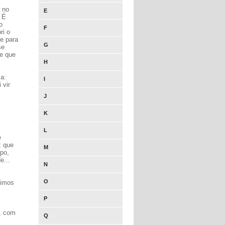
o no
E
 É
o
F
ri o
e para
G
se
de que
H
sa:
I
 vir
J
K
L
e
z que
M
mpo,
e...
N
O
vimos
P
a, com
Q