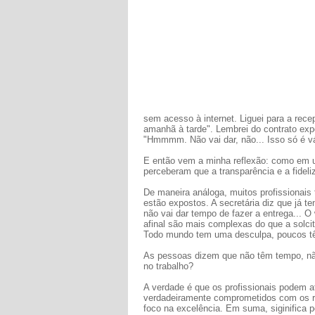
sem acesso à internet. Liguei para a rece
amanhã à tarde". Lembrei do contrato expo
"Hmmmm. Não vai dar, não... Isso só é vál
E então vem a minha reflexão: como em 
perceberam que a transparência e a fideli
De maneira análoga, muitos profissionais 
estão expostos. A secretária diz que já te
não vai dar tempo de fazer a entrega... 
afinal são mais complexas do que a solcit
Todo mundo tem uma desculpa, poucos t
As pessoas dizem que não têm tempo, nã
no trabalho?
A verdade é que os profissionais podem a
verdadeiramente comprometidos com os res
foco na excelência. Em suma, siginifica 