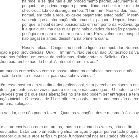
na rede, e sei que não é um procedimento padrão. Argumentei e
perguntei se poderia pagar a primeira diária no check-in e o sald
check-out. Ela contra-argumentou: "Hmmmm. Não vai dar, não...
normal, em toda a rede, exige-se pagamento antecipado". Mesm
sabendo que a informação não procedia, paguei... Depois descob
por quê: o hotel estava posicionado em um ponto da Rodovia, qu
ir a qualquer uma das duas principais cidades da região pagava-
pedágio (um para ir e outro para voltar). Provavelmente o hóspe
não pagasse antes, desisitiria na primeira diária.
Resolvi relaxar. Cheguei no quarto e liguei o computador. Surpre
pção e pedi providências. Ouvi: "Hmmmm. Não vai dar, não...O técnico só vai
sto nos folders: em casos de problemas, diária cortesia. Solicitei. Ouvi:
ido para problemas do hotel. A internet é terceirizada".
um mundo competivivo como o nosso, ainda há estabelecimentos que não
zação do cliente é essencial para sua sobrevivência?
têm essa postura em sua dia-a-dia profissional, sem perceber os riscos a qu
ntou ligar centenas de vezes para o cliente, e não consegue... O motorista di
O web-designer diz que suas alterações no site não podem ser entregues a te
ação inicial... O pessoal de TI diz não ser possível mais uma conexão na red
êm uma solução...
o vai dar, que não podem fazer... Quantas variações deste mesmo "não" ou
té estar envolvidos com as tarefas, mas na maioria das vezes, não estão
ultados. Estar comprometido significa ter ação própria, por vontade própri
perceber que seus atos terão um papel fundamental nos resultados obtidos, e