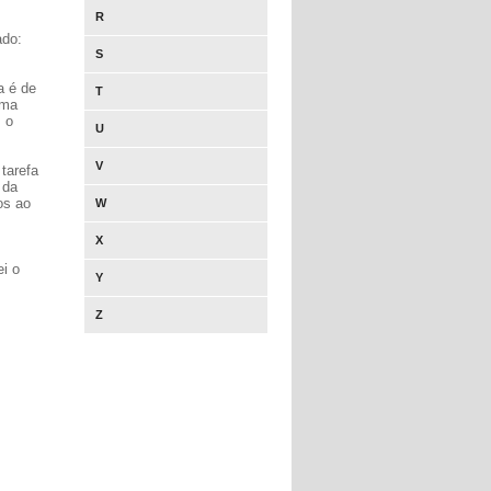
R
ado:
S
a é de
T
uma
m o
U
V
tarefa
 da
os ao
W
X
ei o
Y
Z