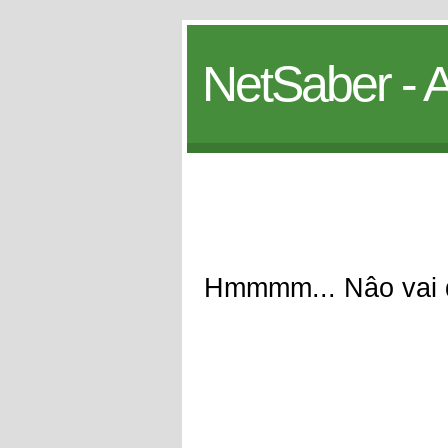
NetSaber - A
Hmmmm... Nâo vai d