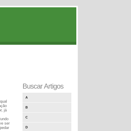
Buscar Artigos
A
qual
ação
B
, já
C
fundo
ve ser
pedar
D