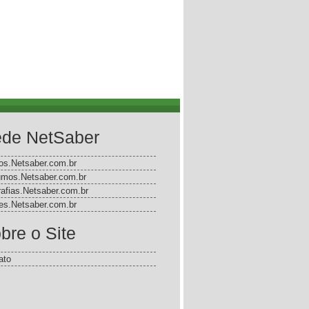
de NetSaber
gos.Netsaber.com.br
mos.Netsaber.com.br
rafias.Netsaber.com.br
s.Netsaber.com.br
bre o Site
ato