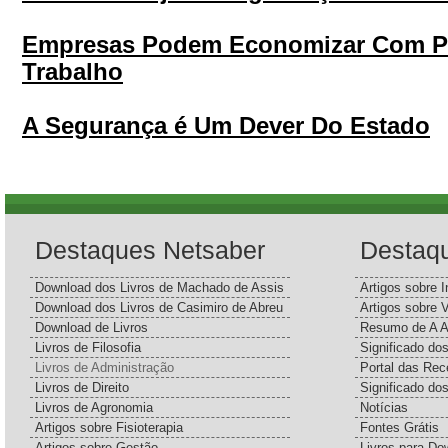
Empresas Podem Economizar Com Pr
Trabalho
A Segurança é Um Dever Do Estado
Destaques Netsaber
Destaq
Download dos Livros de Machado de Assis
Artigos sobre I
Download dos Livros de Casimiro de Abreu
Artigos sobre 
Download de Livros
Resumo de A A
Livros de Filosofia
Significado d
Livros de Administração
Portal das Rec
Livros de Direito
Significado do
Livros de Agronomia
Notícias
Artigos sobre Fisioterapia
Fontes Grátis
Artigos sobre Gestão
Livros para Do