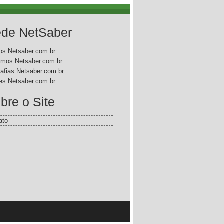
de NetSaber
gos.Netsaber.com.br
mos.Netsaber.com.br
rafias.Netsaber.com.br
s.Netsaber.com.br
bre o Site
ato