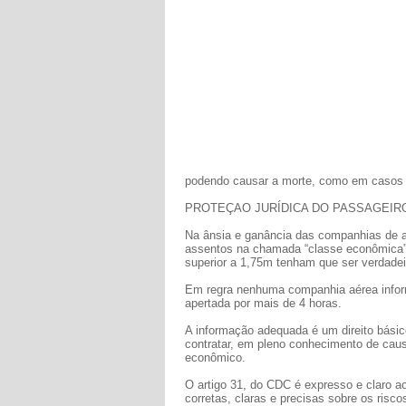
podendo causar a morte, como em casos 
PROTEÇAO JURÍDICA DO PASSAGEIR
Na ânsia e ganância das companhias de 
assentos na chamada “classe econômica”
superior a 1,75m tenham que ser verdade
Em regra nenhuma companhia aérea inform
apertada por mais de 4 horas.
A informação adequada é um direito bási
contratar, em pleno conhecimento de cau
econômico.
O artigo 31, do CDC é expresso e claro a
corretas, claras e precisas sobre os ris