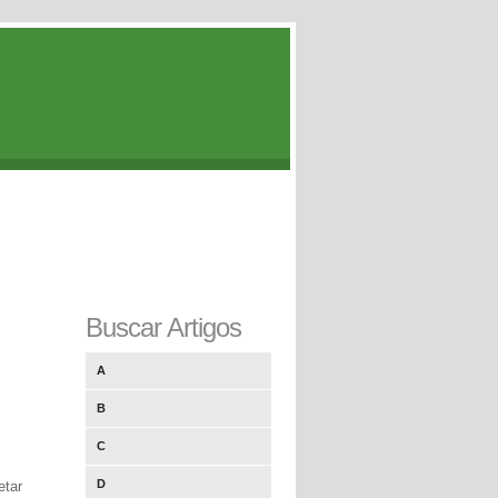
Buscar Artigos
A
B
C
D
etar