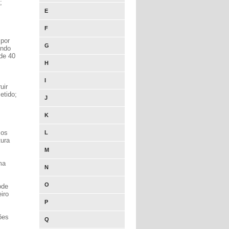
;
E
F
 por
G
endo
de 40
H
I
uir
etido;
J
K
 os
L
tura
M
ma
N
O
ode
iro
P
ões
Q