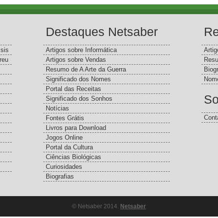
Destaques Netsaber
Re
sis
Artigos sobre Informática
Arti
reu
Artigos sobre Vendas
Resu
Resumo de A Arte da Guerra
Biog
Significado dos Nomes
Nome
Portal das Receitas
So
Significado dos Sonhos
Notícias
Cont
Fontes Grátis
Livros para Download
Jogos Online
Portal da Cultura
Ciências Biológicas
Curiosidades
Biografias
© Netsaber 2014.
Netsaber