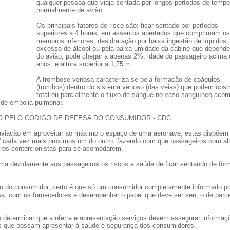
qualquer pessoa que viaja sentada por longos períodos de tempo
normalmente de avião.
Os principais fatores de risco são: ficar sentado por períodos
superiores a 4 horas, em assentos apertados que comprimam os
membros inferiores, desidratação por baixa ingestão de líquidos,
excesso de álcool ou pela baixa umidade da cabine que depend
do avião, pode chegar a apenas 2%; idade do passageiro acima 
anos, e altura superior a 1,75 m.
A trombose venosa caracteriza-se pela formação de coágulos
(trombos) dentro do sistema venoso (das veias) que podem obstr
total ou parcialmente o fluxo de sangue no vaso sanguíneo acom
de embolia pulmonar.
O PELO CÓDIGO DE DEFESA DO CONSUMIDOR - CDC
aviação em aproveitar ao máximo o espaço de uma aeronave, estas dispõem
 cada vez mais próximos um do outro, fazendo com que passageiros com al
iros contorcionistas para se acomodarem.
a devidamente aos passageiros os riscos a saúde de ficar sentando de for
co do consumidor, certo é que só um consumidor completamente informado p
sa, com os fornecedores e desempenhar o papel que deve ser seu, o de parce
o determinar que a oferta e apresentação serviços devem assegurar informaç
cos que possam apresentar à saúde e segurança dos consumidores.