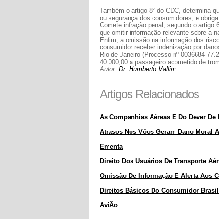
Também o artigo 8° do CDC, determina qu
ou segurança dos consumidores, e obriga 
Comete infração penal, segundo o artigo 
que omitir informação relevante sobre a n
Enfim, a omissão na informação dos risco
consumidor receber indenização por danos
Rio de Janeiro (Processo nº 0036684-77
40.000,00 a passageiro acometido de tro
Autor:
Dr. Humberto Vallim
Artigos Relacionados
As Companhias Aéreas E Do Dever De 
Atrasos Nos Vôos Geram Dano Moral A
Ementa
Direito Dos Usuários De Transporte Aér
Omissão De Informação E Alerta Aos C
Direitos Básicos Do Consumidor Brasil
AviÃo