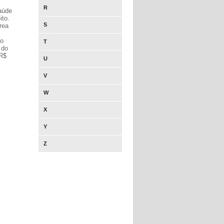
R
aúde
ito.
S
rea
do
T
 do
 R$
U
V
W
X
Y
Z