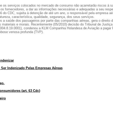
e os serviços colocados no mercado de consumo não acarretarão riscos à s
os fornecedores, a dar as informações necessárias e adequadas a seu respe
66 do CDC, sujeita à detenção de até um ano, o responsável pela empresa aé
atureza, característica, qualidade, segurança, dos seus serviços.
s a saúde dos passageiros por parte das companhias aéreas, gera o direito 
 materiais e morais. Recentemente (05/2010) decisão do Tribunal de Justiça
.2004.8.19.0001), condenou a KLM Companhia Holandesa de Aviação a pagar
mbose venosa profunda (TVP).
Indenizar
 Ser Indenizado Pelas Empresas Aéreas
eo.
onsumidores (art. 63 Cdc)
eiro