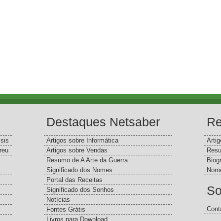
Destaques Netsaber
Re
sis
Artigos sobre Informática
Arti
reu
Artigos sobre Vendas
Resu
Resumo de A Arte da Guerra
Biog
Significado dos Nomes
Nome
Portal das Receitas
So
Significado dos Sonhos
Notícias
Cont
Fontes Grátis
Livros para Download