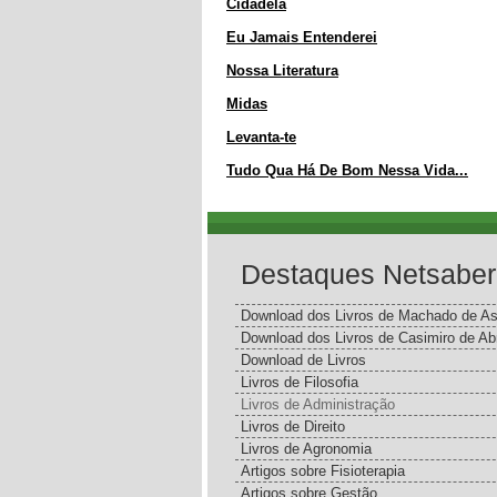
Cidadela
Eu Jamais Entenderei
Nossa Literatura
Midas
Levanta-te
Tudo Qua Há De Bom Nessa Vida...
Destaques Netsaber
Download dos Livros de Machado de As
Download dos Livros de Casimiro de Ab
Download de Livros
Livros de Filosofia
Livros de Administração
Livros de Direito
Livros de Agronomia
Artigos sobre Fisioterapia
Artigos sobre Gestão