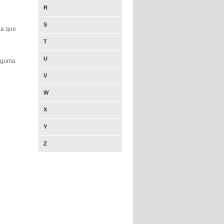
R
S
ia que
T
U
alguma
V
W
X
Y
Z