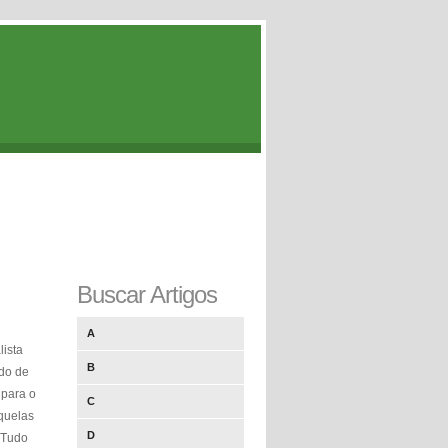
Buscar Artigos
A
lista
B
do de
 para o
C
quelas
D
 Tudo