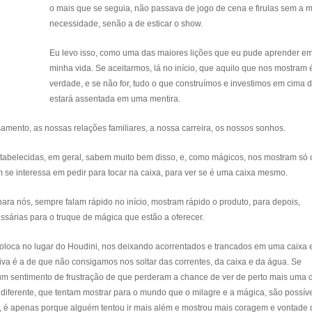
o mais que se seguia, não passava de jogo de cena e firulas sem a 
necessidade, senão a de esticar o show.
Eu levo isso, como uma das maiores lições que eu pude aprender e
minha vida. Se aceitarmos, lá no início, que aquilo que nos mostram
verdade, e se não for, tudo o que construímos e investimos em cima d
estará assentada em uma mentira.
amento, as nossas relações familiares, a nossa carreira, os nossos sonhos.
 estabelecidas, em geral, sabem muito bem disso, e, como mágicos, nos mostram só
se interessa em pedir para tocar na caixa, para ver se é uma caixa mesmo.
a nós, sempre falam rápido no início, mostram rápido o produto, para depois,
árias para o truque de mágica que estão a oferecer.
coloca no lugar do Houdini, nos deixando acorrentados e trancados em uma caixa 
va é a de que não consigamos nos soltar das correntes, da caixa e da água. Se
 sentimento de frustração de que perderam a chance de ver de perto mais uma d
 diferente, que tentam mostrar para o mundo que o milagre e a mágica, são possíve
ar, é apenas porque alguém tentou ir mais além e mostrou mais coragem e vontade