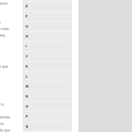
menor
E
F
m
G
 é uma
ela,
H
I
J
 o que
K
L
M
N
e a
O
P
errota
is.
Q
 do que