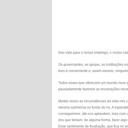
Isso vale para o nosso emprego, o nosso cas
Os governantes, as igrejas, as instituições
lhes é conveniente e, assim mesmo, ninguém 
Todos esses que oferecem um mundo novo par
pausadamente fazerem as encenações necess
Muitas vezes as circunstâncias da vida nos 
mesma submersa no fundo do rio. A expectati
conseguirmos, até nos aplaudem, mas com um
dos que tentam, de alguma forma, fazer algo
Esse sentimento de frustração, que fica no 