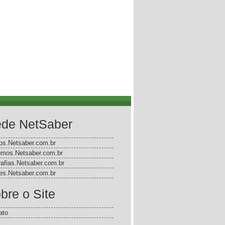
de NetSaber
gos.Netsaber.com.br
mos.Netsaber.com.br
rafias.Netsaber.com.br
s.Netsaber.com.br
bre o Site
ato