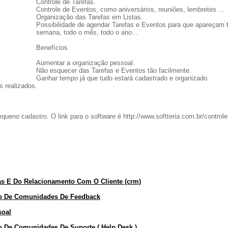
Controle de Tarefas.
Controle de Eventos, como aniversários, reuniões, lembretes ...
Organização das Tarefas em Listas.
Possibilidade de agendar Tarefas e Eventos para que apareçam 
semana, todo o mês, todo o ano...
Benefícios
Aumentar a organização pessoal.
Não esquecer das Tarefas e Eventos tão facilmente.
Ganhar tempo já que tudo estará cadastrado e organizado.
s realizados.
equeno cadastro. O link para o software é http://www.softteria.com.br/controle
s E Do Relacionamento Com O Cliente (crm)
nto De Comunidades De Feedback
soal
to De Comunidades De Suporte ( Help Desk )