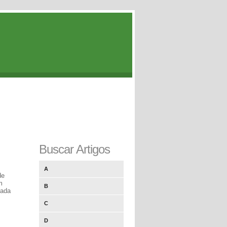
Buscar Artigos
A
de
m
B
cada
C
D