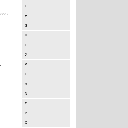
E
toda a
F
G
H
I
J
K
-
L
M
N
O
P
Q