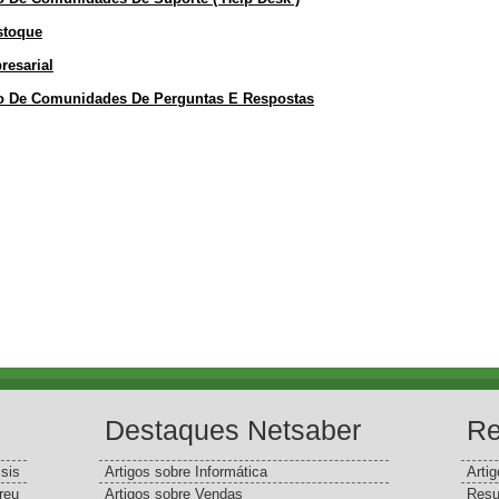
Estoque
resarial
nto De Comunidades De Perguntas E Respostas
Destaques Netsaber
Re
sis
Artigos sobre Informática
Arti
reu
Artigos sobre Vendas
Resu