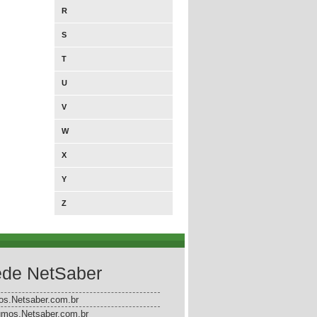
R
S
T
U
V
W
X
Y
Z
de NetSaber
gos.Netsaber.com.br
mos.Netsaber.com.br