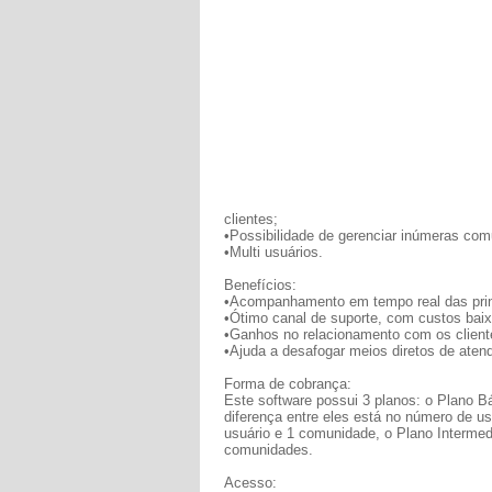
clientes;
•Possibilidade de gerenciar inúmeras co
•Multi usuários.
Benefícios:
•Acompanhamento em tempo real das princ
•Ótimo canal de suporte, com custos bai
•Ganhos no relacionamento com os client
•Ajuda a desafogar meios diretos de aten
Forma de cobrança:
Este software possui 3 planos: o Plano B
diferença entre eles está no número de u
usuário e 1 comunidade, o Plano Intermed
comunidades.
Acesso: