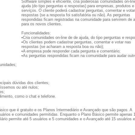
Software simples e eficiente, cria poderosas comunidades on-lin
ajuda (do tipo perguntas e respostas) para empresas, produtos e
serviços. O cliente poderá cadastrar perguntas, comentar e vota
respostas (se a resposta foi satisfatória ou não). As perguntas
respondidas ficam registradas na comunidade para servirem de 
para os novos clientes.
Funcionalidades:
•Cria comunidades on-line de de ajuda, do tipo perguntas e respo
•Os clientes podem cadastrar perguntas, comentar e votar nas
respostas (se acharam a resposta boa ou não);
•A empresa pode responder cada pergunta e comentário;
•As perguntas respondidas ficam na comunidade para audar outr
munidades;
ipais dúvidas dos clientes;
xíssemos ou até nulos;
es;
dimento, como o chat e telefone.
ásico que é gratuito e os Planos Intermediário e Avançado que são pagos. A
suários e comunidades permitidas. Enquanto o Plano Básico permite apenas 
iário permite até 5 usuários e 5 comunidades e o Avançado até 15 usuários e