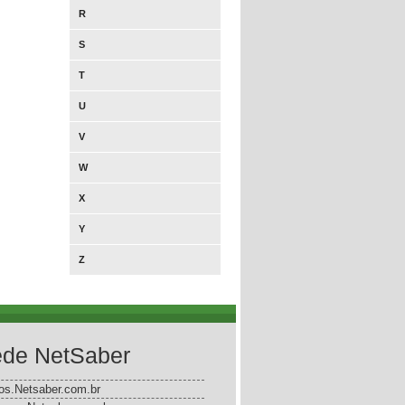
R
S
T
U
V
W
X
Y
Z
de NetSaber
gos.Netsaber.com.br