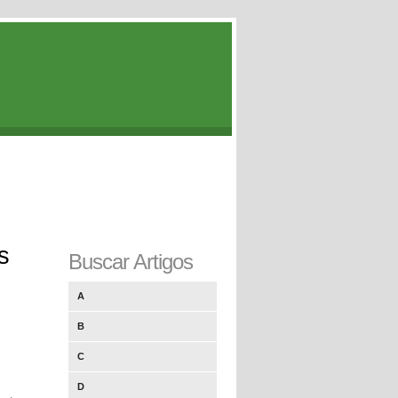
s
Buscar Artigos
A
B
C
D