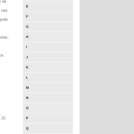
e de
E
r nas
F
ajuda
G
stas;
H
I
os
J
K
L
M
N
O
1
 15
P
Q