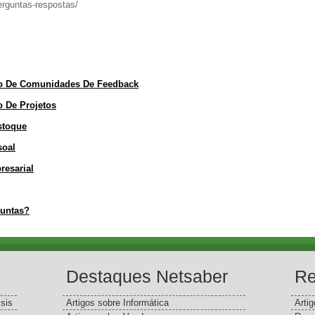
erguntas-respostas/
nto De Comunidades De Feedback
o De Projetos
Estoque
soal
resarial
guntas?
Destaques Netsaber
Re
sis
Artigos sobre Informática
Arti