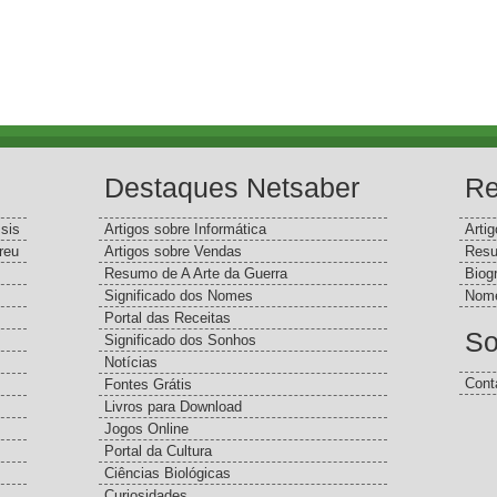
Destaques Netsaber
Re
sis
Artigos sobre Informática
Arti
reu
Artigos sobre Vendas
Resu
Resumo de A Arte da Guerra
Biog
Significado dos Nomes
Nome
Portal das Receitas
So
Significado dos Sonhos
Notícias
Cont
Fontes Grátis
Livros para Download
Jogos Online
Portal da Cultura
Ciências Biológicas
Curiosidades