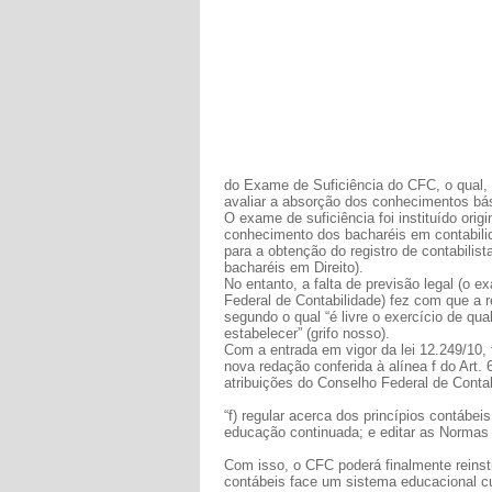
do Exame de Suficiência do CFC, o qual,
avaliar a absorção dos conhecimentos bá
O exame de suficiência foi instituído or
conhecimento dos bacharéis em contabili
para a obtenção do registro de contabilis
bacharéis em Direito).
No entanto, a falta de previsão legal (o e
Federal de Contabilidade) fez com que a r
segundo o qual “é livre o exercício de qual
estabelecer” (grifo nosso).
Com a entrada em vigor da lei 12.249/10, 
nova redação conferida à alínea f do Art. 
atribuições do Conselho Federal de Contab
“f) regular acerca dos princípios contábe
educação continuada; e editar as Normas Br
Com isso, o CFC poderá finalmente reinsti
contábeis face um sistema educacional cu