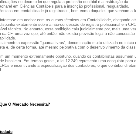
erações no decreto-lei que regula a profissão contábil é a instituição da
charel em Ciências Contábeis para a inscrição profissional, resguardado,
 técnicos em contabilidade já registrados, bem como daqueles que venham a f
interesse em acabar com os cursos técnicos em Contabilidade, chegando at
 dispunha exatamente sobre a não-concessão de registro profissional em CR
nível técnico. No entanto, essa proibição caiu judicialmente por, mais uma ve
. 5 da CF, uma vez que, até então, não existia previsão legal à não-concessão
abilidade.
icialmente a expressão “guarda-livros”, denominação muito utilizada no início 
eta e, de certa forma, até mesmo pejorativa com o desenvolvimento da class
o em um momento extremamente oportuno, quando os contabilistas assumem
de brasileira. Em termos gerais, a lei 12.249 representa uma conquista para 
RCs e incentivando a especialização dos contadores, o que contribui direta
l.
e Que O Mercado Necessita?
riedade