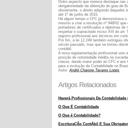
Outro aspecto que merece destaque nas alt
obrigatoriedade da obtenção do grau de Ba
obviamente, o direito adquirido daqueles
até 1º de junho de 2015.
Há algum tempo o CFC já demonstrava o 
mesmo a criar a resolução nº 948/02 que
portadores de certificados e diplomas de 
respeitar o supracitado inciso XIII do art
registro profissional aos técnicos em cont
Por fim, a lei 12.249 também extinguiu of
século passado, mas que se tornou obsol
contábil.
A nova regulamentação profissional vei
posição de notoriedade inédita na socieda
classe, dando maior poder ao CFC e aos C
para a evolução da Contabilidade no Brasi
Autor:
André Charone Tavares Lopes
Artigos Relacionados
Haverá Profissionais Da Contabilidad
O Que É Contabilidade
O Que é Contabilidade?
EscrituraÇÃo ContÁbil E Sua Obrigato