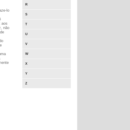
R
aze-lo
S
é
C aos
T
z, não
 de
U
do
V
e
 uma
W
a
mente
X
Y
Z