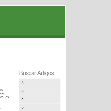
Buscar Artigos
A
ios
B
sas,
aro, os
C
o
D