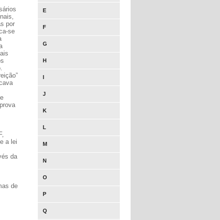
sários
E
nais,
as por
F
ca-se
a
G
a
ais
os
H
.
reição”
I
scava
J
de
 prova
K
L
F,
e a lei
M
avés da
N
O
amas de
P
Q