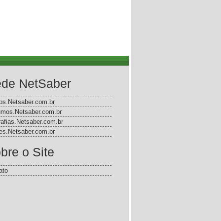
de NetSaber
gos.Netsaber.com.br
mos.Netsaber.com.br
rafias.Netsaber.com.br
s.Netsaber.com.br
bre o Site
ato