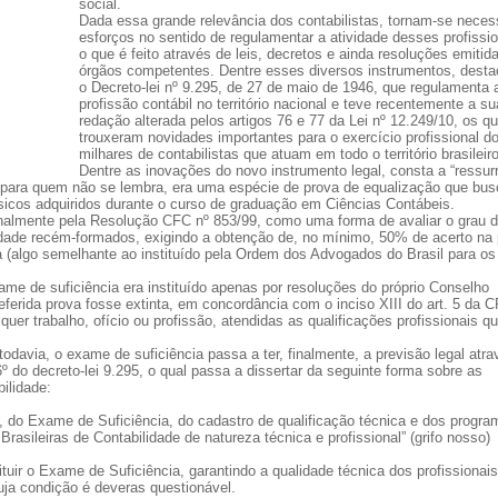
social.
Dada essa grande relevância dos contabilistas, tornam-se neces
esforços no sentido de regulamentar a atividade desses profissio
o que é feito através de leis, decretos e ainda resoluções emitid
órgãos competentes. Dentre esses diversos instrumentos, desta
o Decreto-lei nº 9.295, de 27 de maio de 1946, que regulamenta 
profissão contábil no território nacional e teve recentemente a su
redação alterada pelos artigos 76 e 77 da Lei nº 12.249/10, os qu
trouxeram novidades importantes para o exercício profissional d
milhares de contabilistas que atuam em todo o território brasileiro
Dentre as inovações do novo instrumento legal, consta a “ressur
 para quem não se lembra, era uma espécie de prova de equalização que bu
sicos adquiridos durante o curso de graduação em Ciências Contábeis.
iginalmente pela Resolução CFC nº 853/99, como uma forma de avaliar o grau 
dade recém-formados, exigindo a obtenção de, no mínimo, 50% de acerto na
ta (algo semelhante ao instituído pela Ordem dos Advogados do Brasil para os
xame de suficiência era instituído apenas por resoluções do próprio Conselho
eferida prova fosse extinta, em concordância com o inciso XIII do art. 5 da C
quer trabalho, ofício ou profissão, atendidas as qualificações profissionais qu
todavia, o exame de suficiência passa a ter, finalmente, a previsão legal atr
6º do decreto-lei 9.295, o qual passa a dissertar da seguinte forma sobre as
ilidade:
is, do Exame de Suficiência, do cadastro de qualificação técnica e dos progr
asileiras de Contabilidade de natureza técnica e profissional” (grifo nosso)
tuir o Exame de Suficiência, garantindo a qualidade técnica dos profissionais
ja condição é deveras questionável.