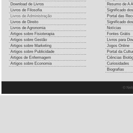
Download de Livros
Resumo de A A
Livros de Filosofia
Significado d
Livros de Administração
Portal das Rec
Livros de Direito
Significado do
Livros de Agronomia
Notícias
Artigos sobre Fisioterapia
Fontes Grátis
Artigos sobre Gestão
Livros para Do
Artigos sobre Marketing
Jogos Online
Artigos sobre Publicidade
Portal da Cultu
Artigos de Enfermagem
Ciências Bioló
Artigos sobre Economia
Curiosidades
Biografias
© Net