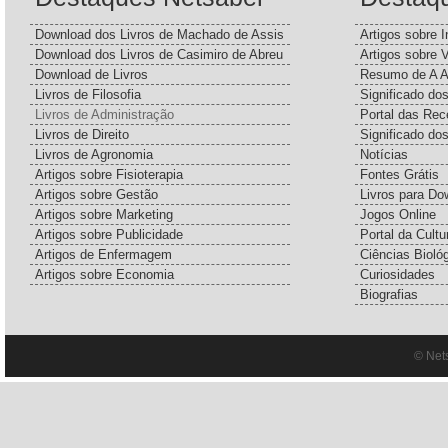
Download dos Livros de Machado de Assis
Artigos sobre I
Download dos Livros de Casimiro de Abreu
Artigos sobre 
Download de Livros
Resumo de A A
Livros de Filosofia
Significado d
Livros de Administração
Portal das Rec
Livros de Direito
Significado do
Livros de Agronomia
Notícias
Artigos sobre Fisioterapia
Fontes Grátis
Artigos sobre Gestão
Livros para Do
Artigos sobre Marketing
Jogos Online
Artigos sobre Publicidade
Portal da Cultu
Artigos de Enfermagem
Ciências Bioló
Artigos sobre Economia
Curiosidades
Biografias
© Net