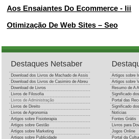
Aos Ensaiantes Do Ecommerce - Iii
Otimização De Web Sites – Seo
Destaques Netsaber
Destaq
Download dos Livros de Machado de Assis
Artigos sobre I
Download dos Livros de Casimiro de Abreu
Artigos sobre 
Download de Livros
Resumo de A A
Livros de Filosofia
Significado d
Livros de Administração
Portal das Rec
Livros de Direito
Significado do
Livros de Agronomia
Notícias
Artigos sobre Fisioterapia
Fontes Grátis
Artigos sobre Gestão
Livros para Do
Artigos sobre Marketing
Jogos Online
Artigos sobre Publicidade
Portal da Cultu