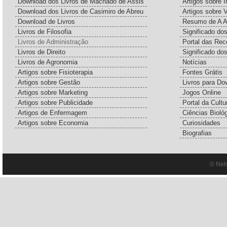
Download dos Livros de Machado de Assis
Artigos sobre I
Download dos Livros de Casimiro de Abreu
Artigos sobre 
Download de Livros
Resumo de A A
Livros de Filosofia
Significado d
Livros de Administração
Portal das Rec
Livros de Direito
Significado do
Livros de Agronomia
Notícias
Artigos sobre Fisioterapia
Fontes Grátis
Artigos sobre Gestão
Livros para Do
Artigos sobre Marketing
Jogos Online
Artigos sobre Publicidade
Portal da Cultu
Artigos de Enfermagem
Ciências Bioló
Artigos sobre Economia
Curiosidades
Biografias
© Net