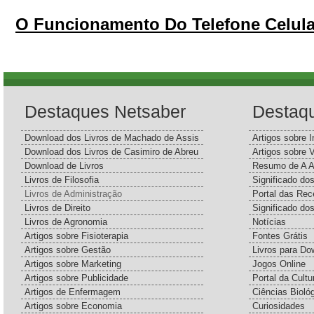
O Funcionamento Do Telefone Celula
Destaques Netsaber
Destaq
Download dos Livros de Machado de Assis
Artigos sobre I
Download dos Livros de Casimiro de Abreu
Artigos sobre 
Download de Livros
Resumo de A A
Livros de Filosofia
Significado d
Livros de Administração
Portal das Rec
Livros de Direito
Significado do
Livros de Agronomia
Notícias
Artigos sobre Fisioterapia
Fontes Grátis
Artigos sobre Gestão
Livros para Do
Artigos sobre Marketing
Jogos Online
Artigos sobre Publicidade
Portal da Cultu
Artigos de Enfermagem
Ciências Bioló
Artigos sobre Economia
Curiosidades