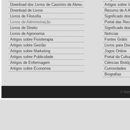
Download dos Livros de Casimiro de Abreu
Artigos sobre 
Download de Livros
Resumo de A A
Livros de Filosofia
Significado d
Livros de Administração
Portal das Rec
Livros de Direito
Significado do
Livros de Agronomia
Notícias
Artigos sobre Fisioterapia
Fontes Grátis
Artigos sobre Gestão
Livros para Do
Artigos sobre Marketing
Jogos Online
Artigos sobre Publicidade
Portal da Cultu
Artigos de Enfermagem
Ciências Bioló
Artigos sobre Economia
Curiosidades
Biografias
© Net