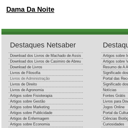
Dama Da Noite
Destaques Netsaber
Destaq
Download dos Livros de Machado de Assis
Artigos sobre I
Download dos Livros de Casimiro de Abreu
Artigos sobre 
Download de Livros
Resumo de A A
Livros de Filosofia
Significado d
Livros de Administração
Portal das Rec
Livros de Direito
Significado do
Livros de Agronomia
Notícias
Artigos sobre Fisioterapia
Fontes Grátis
Artigos sobre Gestão
Livros para Do
Artigos sobre Marketing
Jogos Online
Artigos sobre Publicidade
Portal da Cultu
Artigos de Enfermagem
Ciências Bioló
Artigos sobre Economia
Curiosidades