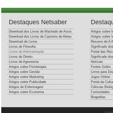
Destaques Netsaber
Destaq
Download dos Livros de Machado de Assis
Artigos sobre I
Download dos Livros de Casimiro de Abreu
Artigos sobre 
Download de Livros
Resumo de A A
Livros de Filosofia
Significado d
Livros de Administração
Portal das Rec
Livros de Direito
Significado do
Livros de Agronomia
Notícias
Artigos sobre Fisioterapia
Fontes Grátis
Artigos sobre Gestão
Livros para Do
Artigos sobre Marketing
Jogos Online
Artigos sobre Publicidade
Portal da Cultu
Artigos de Enfermagem
Ciências Bioló
Artigos sobre Economia
Curiosidades
Biografias
© Net