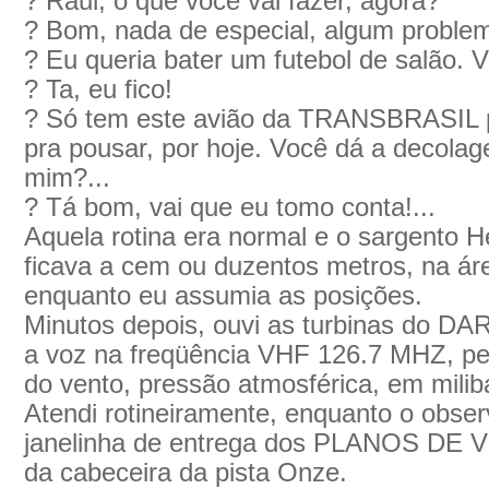
? Raul, o que você vai fazer, agora?
? Bom, nada de especial, algum problem
? Eu queria bater um futebol de salão. 
? Ta, eu fico!
? Só tem este avião da TRANSBRASIL p
pra pousar, por hoje. Você dá a decolag
mim?...
? Tá bom, vai que eu tomo conta!...
Aquela rotina era normal e o sargento H
ficava a cem ou duzentos metros, na á
enquanto eu assumia as posições.
Minutos depois, ouvi as turbinas do D
a voz na freqüência VHF 126.7 MHZ, pe
do vento, pressão atmosférica, em milib
Atendi rotineiramente, enquanto o obse
janelinha de entrega dos PLANOS DE VÔ
da cabeceira da pista Onze.