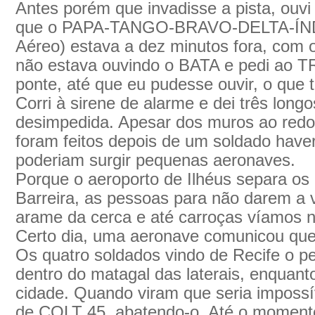
Antes porém que invadisse a pista, ouv
que o PAPA-TANGO-BRAVO-DELTA-ÍNDI
Aéreo) estava a dez minutos fora, com
não estava ouvindo o BATA e pedi ao 
ponte, até que eu pudesse ouvir, o que 
Corri à sirene de alarme e dei três longo
desimpedida. Apesar dos muros ao redo
foram feitos depois de um soldado have
poderiam surgir pequenas aeronaves.
Porque o aeroporto de Ilhéus separa os 
Barreira, as pessoas para não darem a v
arame da cerca e até carroças víamos 
Certo dia, uma aeronave comunicou que 
Os quatro soldados vindo de Recife o p
dentro do matagal das laterais, enquant
cidade. Quando viram que seria impossí
de COLT 45, abatendo-o. Até o moment