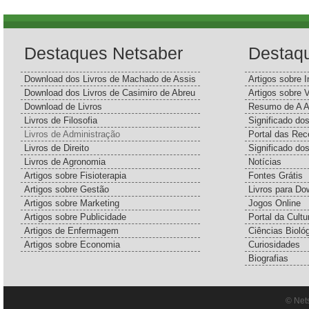
Destaques Netsaber
Destaq
Download dos Livros de Machado de Assis
Artigos sobre I
Download dos Livros de Casimiro de Abreu
Artigos sobre 
Download de Livros
Resumo de A A
Livros de Filosofia
Significado d
Livros de Administração
Portal das Rec
Livros de Direito
Significado do
Livros de Agronomia
Notícias
Artigos sobre Fisioterapia
Fontes Grátis
Artigos sobre Gestão
Livros para Do
Artigos sobre Marketing
Jogos Online
Artigos sobre Publicidade
Portal da Cultu
Artigos de Enfermagem
Ciências Bioló
Artigos sobre Economia
Curiosidades
Biografias
© Net