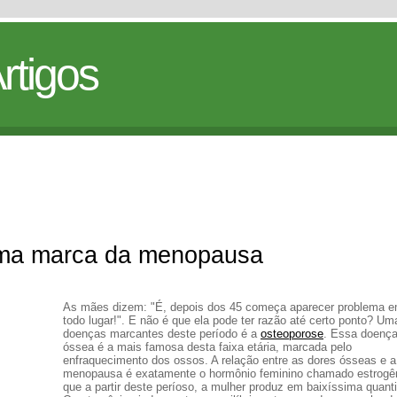
rtigos
ma marca da menopausa
As mães dizem: "É, depois dos 45 começa aparecer problema 
todo lugar!". E não é que ela pode ter razão até certo ponto? Um
doenças marcantes deste período é a
osteoporose
. Essa doenç
óssea é a mais famosa desta faixa etária, marcada pelo
enfraquecimento dos ossos. A relação entre as dores ósseas e a
menopausa é exatamente o hormônio feminino chamado estrogên
que a partir deste períoso, a mulher produz em baixíssima quant