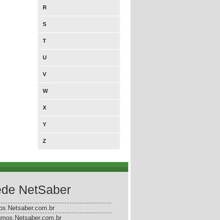
R
S
T
U
V
W
X
Y
Z
de NetSaber
gos.Netsaber.com.br
mos.Netsaber.com.br