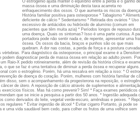
O estrogênio ajuda manter o equilíbrio entre a perda e o ganho d
massa óssea e uma diminuição desta taxa acarreta no
enfraquecimento dos ossos. O que aumenta os riscos da doença
História familiar positiva para osteoporose * Tabagismo * Alimen
deficiente de cálcio * Sedentarismo * Retirada dos ovários * Uso
excessivo de antiácidos ou hidróxido de alumínio (comum em
pacientes que têm muita azia) * Períodos longos de repouso dur
uma doença. Quais os sintomas? Isso é uma parte curiosa. A pa
portadora pode não sentir nada e, de repente, apresentar uma fra
óssea. Os ossos da bacia, braços e punhos são os que mais
quebram. A dor nas costas, a perda de força e a postura curvad
vértebras. Para diagnóstico da osteoporose, o principal exame é a Densitom
e podem diagnosticar perda de massa óssea em relação ao adulto jovem. Po
 um Raio-X pedido rotineiramente, além de revisão da história clínica e exam
, o que se faz é uma tentativa de diminuir a perda óssea e recuperar alguns.
onal com o estrogênio. Porém, há uma ressalva em relação a isso: * O estro
prevenção de doença do coração. Porém, mulheres com história familiar de c
lém disso, sem o acompanhamento da progesterona na reposição, o estrogên
câncer de útero. A reposição de cálcio através de suplementos e alimentaçã
exercícios físicos. Mas há como prevenir? Sim! * Faça exames periódicos 
omendam que se inicie a pesquisa a partir dos 50 anos. * Ingestão adequada 
tos como derivados do leite, vegetal verde-escuro, amêndoas e peixes. * Rep
 regulares * Evitar ingestão de álcool * Evitar cigarro Portanto, já pode se
 e uma vida saudável bem cedo, para colher os frutos de uma velhice sem