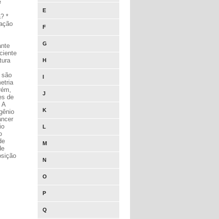
e
E
? *
tação
F
G
ante
ciente
tura
H
a são
I
etria
rém,
J
es de
 A
K
gênio
âncer
io
L
o
de
M
de
osição
N
O
P
Q