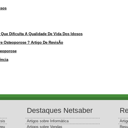
ssos
Que Dificulta A Qualidade De Vida Dos Idosos
e Osteoporose ? Artigo De RevisÃo
teoporose
ência
Destaques Netsaber
Re
sis
Artigos sobre Informática
Arti
reu
Artigos sobre Vendas
Resu