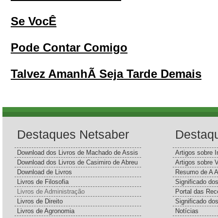
Se VocÊ
Pode Contar Comigo
Talvez AmanhÃ Seja Tarde Demais
Destaques Netsaber
Destaq
Download dos Livros de Machado de Assis
Artigos sobre I
Download dos Livros de Casimiro de Abreu
Artigos sobre 
Download de Livros
Resumo de A A
Livros de Filosofia
Significado d
Livros de Administração
Portal das Rec
Livros de Direito
Significado do
Livros de Agronomia
Notícias