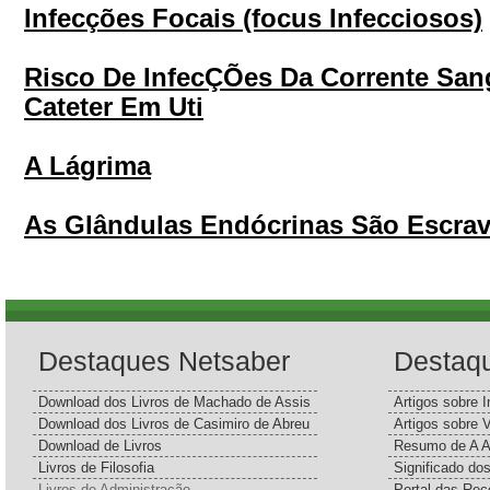
Infecções Focais (focus Infecciosos)
Risco De InfecÇÕes Da Corrente San
Cateter Em Uti
A Lágrima
As Glândulas Endócrinas São Escra
Destaques Netsaber
Destaq
Download dos Livros de Machado de Assis
Artigos sobre I
Download dos Livros de Casimiro de Abreu
Artigos sobre 
Download de Livros
Resumo de A A
Livros de Filosofia
Significado d
Livros de Administração
Portal das Rec