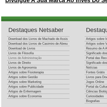
Divulgue A Sua Marca Ao Inves Do S
Destaques Netsaber
Destaq
Download dos Livros de Machado de Assis
Artigos sobre I
Download dos Livros de Casimiro de Abreu
Artigos sobre 
Download de Livros
Resumo de A A
Livros de Filosofia
Significado d
Livros de Administração
Portal das Rec
Livros de Direito
Significado do
Livros de Agronomia
Notícias
Artigos sobre Fisioterapia
Fontes Grátis
Artigos sobre Gestão
Livros para Do
Artigos sobre Marketing
Jogos Online
Artigos sobre Publicidade
Portal da Cultu
Artigos de Enfermagem
Ciências Bioló
Artigos sobre Economia
Curiosidades
Biografias