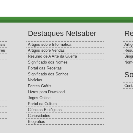
Destaques Netsaber
Re
sis
Artigos sobre Informática
Arti
reu
Artigos sobre Vendas
Resu
Resumo de A Arte da Guerra
Biog
Significado dos Nomes
Nome
Portal das Receitas
So
Significado dos Sonhos
Notícias
Cont
Fontes Grátis
Livros para Download
Jogos Online
Portal da Cultura
Ciências Biológicas
Curiosidades
Biografias