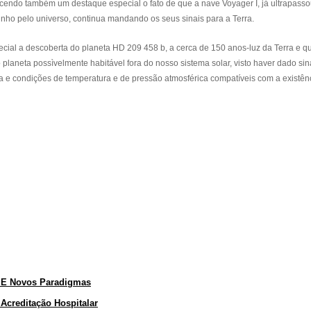
cendo também um destaque especial o fato de que a nave Voyager I, já ultrapasso
inho pelo universo, continua mandando os seus sinais para a Terra.
ial a descoberta do planeta HD 209 458 b, a cerca de 150 anos-luz da Terra e qu
o planeta possìvelmente habitável fora do nosso sistema solar, visto haver dado sin
a e condições de temperatura e de pressão atmosférica compatíveis com a existên
s E Novos Paradigmas
Acreditação Hospitalar