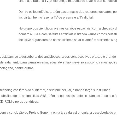
cinema, o rádio, a TV, o telefone, a máquina de lavar, e o ar condicio
Dentre os tecnológicos, além das armas e dos reatores nucleares, 
incluir também o laser, a TV de plasma e a TV digital.
No grupo dos científicos tivemos os vôos espaciais, com a chegada 
homem à Lua e com satélites artificiais visitando vários corpos celest
inclusive alguns fora do nosso sistema solar e também a sistematiza
destacam-se a descoberta dos antibióticos, a dos contraceptivos orais, e o grande
e tratamento para várias enfermidades até então irreversíveis, como vários tipos 
colágeno, dentre outras.
tecnológicos têm sido a Internet, o telefone celular, a banda larga substituindo
ubstituindo as antigas fitas VHS, além do que os disquetes caíram em desuso e f
 CD-ROM e pelos pendrives.
bém a conclusão do Projeto Genoma e, na área da astronomia, a descoberta do pl