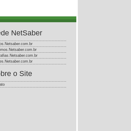
de NetSaber
gos.Netsaber.com.br
mos.Netsaber.com.br
rafias.Netsaber.com.br
s.Netsaber.com.br
bre o Site
ato