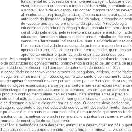
fundamental no processo de ensino-aprendizagem. Educar é co
viver, bloquear a autonomia é impossibilitar a vida, permitindo a
a sobrevivência do educando. Os conhecimentos teóricos devem
alinhados com a aplicação prática, não separando a prática da te
autoridade da liberdade, a ignorância do saber, o respeito ao pro
do respeito aos alunos e o ensinar do aprender. A metodologia
educacional adotada na pedagogia da autonomia tem seu alicerc
construído pela ética, pelo respeito à dignidade e à autonomia do
educando, tornando a ética essencial para o trabalho do docente
sendo uma ferramenta indispensável para a atividade educaciona
Ensinar não é atividade exclusiva do professor e aprender não é 
apenas do aluno, não existe ensinar sem aprender, quem ensina
aprende ao ensinar e quem aprende ensina ao aprender, pois
ina. Esta conjetura coloca o professor harmonizado horizontalmente com o 
sso de construção do conhecimento, promovendo a criação de um clima de res
a autoridade do professor e a liberdade de autonomia do educando. São
a capacidade de desenvolver-se através de pesquisas, críticas, curiosidade
 a seguirem a mesma linha metodológica, relacionando o conhecimento adqui
ra pesquisar é necessário saber pensar, saber pensar é duvidar de suas pró
das condições essenciais para se pensar certo é não estar excessivamente 
, aprendizagem e pesquisa possuem dois períodos, um em que se aprende o
 produz o conhecimento ainda não existente. Para ensinar antes é preciso
ando em relação as suas curiosidades, seu gosto, suas criticas e sua lingua
 e se dispondo a ouvir e dialogar com os alunos. O docente deve dedicar-se,
endizagem, querendo o bem do educando que está em desenvolvimento, desco
de professor é muito mais que uma profissão, é uma missão que necessita de
autonomia, incentivando o professor e o aluno a juntos buscarem a excelê
o humano de construção do conhecimento.
xperiência pedagógica para despertar, estimular e desenvolver em nós o gos
l a prática educativa perde o sentido. É esta força misteriosa, às vezes ch