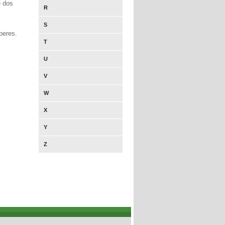
e dos
R
S
beres.
T
U
V
W
X
Y
Z