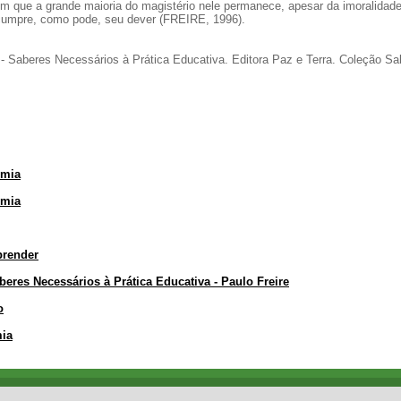
m que a grande maioria do magistério nele permanece, apesar da imoralidad
cumpre, como pode, seu dever (FREIRE, 1996).
 Saberes Necessários à Prática Educativa. Editora Paz e Terra. Coleção Sa
omia
omia
prender
res Necessários à Prática Educativa - Paulo Freire
o
mia