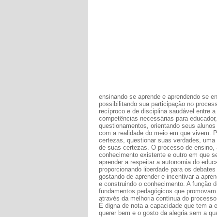
ensinando se aprende e aprendendo se ens
possibilitando sua participação no proce
recíproco e de disciplina saudável entre 
competências necessárias para educador, 
questionamentos, orientando seus alunos
com a realidade do meio em que vivem. Pa
certezas, questionar suas verdades, uma 
de suas certezas. O processo de ensino
conhecimento existente e outro em que se
aprender a respeitar a autonomia do educ
proporcionando liberdade para os debates
gostando de aprender e incentivar a apr
e construindo o conhecimento. A função 
fundamentos pedagógicos que promovam a 
através da melhoria contínua do process
É digna de nota a capacidade que tem a e
querer bem e o gosto da alegria sem a qua