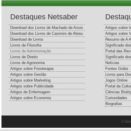
Destaques Netsaber
Destaq
Download dos Livros de Machado de Assis
Artigos sobre I
Download dos Livros de Casimiro de Abreu
Artigos sobre 
Download de Livros
Resumo de A A
Livros de Filosofia
Significado d
Livros de Administração
Portal das Rec
Livros de Direito
Significado do
Livros de Agronomia
Notícias
Artigos sobre Fisioterapia
Fontes Grátis
Artigos sobre Gestão
Livros para Do
Artigos sobre Marketing
Jogos Online
Artigos sobre Publicidade
Portal da Cultu
Artigos de Enfermagem
Ciências Bioló
Artigos sobre Economia
Curiosidades
Biografias
© Net