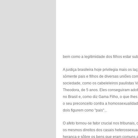
bem como a legitimidade dos filhos estar su
A justiça brasileira hoje privilegia mais os 
sòmente pais e filhos de diversas uniões c
sociedade, como os cabeleleiros paulistas V
Theodora, de 5 anos. Eles conseguiram adot
no Brasil e, como diz Gama Filho, o que lh
o seu preconceito contra a homossexualidade
dois figurem como "pais"...
O afeto tornou-se fator crucial nos tribunai
os mesmos direitos dos casais heterossexua
herança e sôbre os bens que eram comuns aos