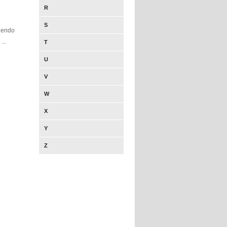
R
S
odendo
...
T
U
V
W
X
Y
Z