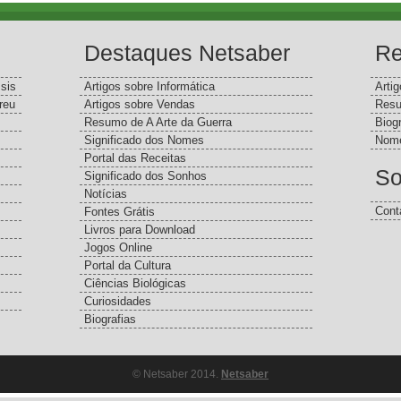
Destaques Netsaber
Re
sis
Artigos sobre Informática
Arti
reu
Artigos sobre Vendas
Resu
Resumo de A Arte da Guerra
Biog
Significado dos Nomes
Nome
Portal das Receitas
So
Significado dos Sonhos
Notícias
Cont
Fontes Grátis
Livros para Download
Jogos Online
Portal da Cultura
Ciências Biológicas
Curiosidades
Biografias
© Netsaber 2014.
Netsaber