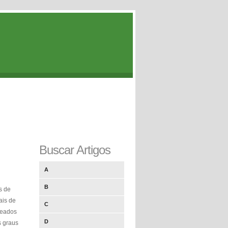
Buscar Artigos
A
B
s de
ais de
C
teados
D
s graus