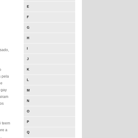
E
F
G
H
I
ssado,
J
o
K
s pela
L
de
 gay
M
uiram
N
 os
O
P
é teem
bre a
Q
..