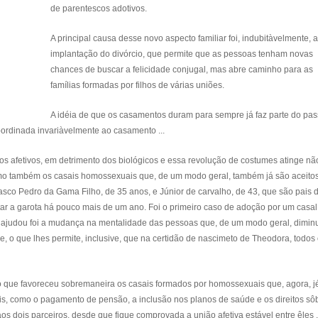
de parentescos adotivos.
A principal causa desse novo aspecto familiar foi, indubitàvelmente, a
implantação do divórcio, que permite que as pessoas tenham novas
chances de buscar a felicidade conjugal, mas abre caminho para as
famílias formadas por filhos de várias uniões.
A idéia de que os casamentos duram para sempre já faz parte do pa
bordinada invariàvelmente ao casamento ...
laços afetivos, em detrimento dos biológicos e essa revolução de costumes atinge nã
omo também os casais homossexuais que, de um modo geral, também já são aceito
asco Pedro da Gama Filho, de 35 anos, e Júnior de carvalho, de 43, que são pais 
ar a garota há pouco mais de um ano. Foi o primeiro caso de adoção por um casal
es ajudou foi a mudança na mentalidade das pessoas que, de um modo geral, dimin
, o que lhes permite, inclusive, que na certidão de nascimeto de Theodora, todos
s, o que favoreceu sobremaneira os casais formados por homossexuais que, agora, j
is, como o pagamento de pensão, a inclusão nos planos de saúde e os direitos sô
 dois parceiros, desde que fique comprovada a união afetiva estável entre êles .