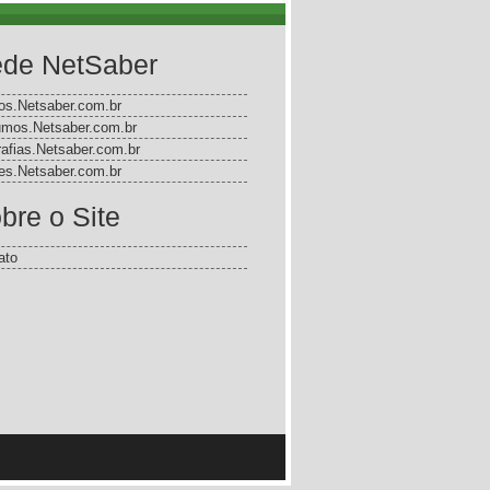
de NetSaber
gos.Netsaber.com.br
mos.Netsaber.com.br
rafias.Netsaber.com.br
s.Netsaber.com.br
bre o Site
ato