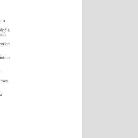
sta
üência
ada.
artigo
nício
e
ersos
si