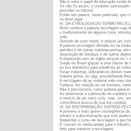
Não é outro o papel da educação senão 
Se não for assim, o condutor sancionado 
proceder no trânsito.
Então nos parece, neste particular, que o
no texto legal.
III- DA ETMOLOGIA DO TERMO RECIC
Muito embora a palavra reciclagem seja d
o melhoramento de alguma coisa, etmologi
vida.
Dizendo de outro modo, é refazer um cicl
A palavra reciclagem difundiu-se na mídia
petróleo e de outras matérias-primas não
disposição de resíduos e de outros dejeto
A expressão vem do inglês recycle (re = rep
Surgiu no Brasil graças a uma classe de 
no lixo doméstico para vendê-los às indúst
Estas indústrias utilizando-se destes ma
matéria prima, ou seja, possibilitando-lhe
A reciclagem dá ao material vida mais lon
Todavia, em relação ao ser humano, reedu
Não é preciosismo, como poderia parecer a
Ao determinar a submissão do condutor inf
o reinício de um novo ciclo, mas, sim, 
consciência acerca de sua má conduta.
IV- DA DISCRIMINAÇÃO SOFRIDA PE
A primeira e mais grave conseqüência da i
infrator é a discriminação que este pade
freqüentar o curso de reciclagem a que fo
É comum os reeducandos para o trânsito, 
feito para merecer a reciclagem.