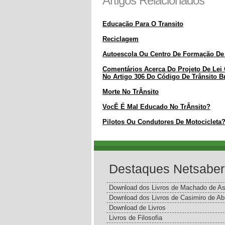
Artigos Relacionados
Educação Para O Transito
Reciclagem
Autoescola Ou Centro De Formação De
Comentários Acerca Do Projeto De Lei
No Artigo 306 Do Código De Trânsito Br
Morte No TrÂnsito
VocÊ É Mal Educado No TrÂnsito?
Pilotos Ou Condutores De Motocicleta
Destaques Netsaber
Download dos Livros de Machado de As
Download dos Livros de Casimiro de Ab
Download de Livros
Livros de Filosofia