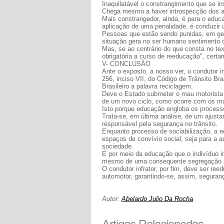
Inaquilatável o constrangimento que se ins
Chega mesmo a haver introspecção dos alu
Mais constrangedor, ainda, é para o educ
aplicação de uma penalidade, é conduzir 
Pessoas que estão sendo punidas, em gera
situação gera no ser humano sentimento d
Mas, se ao contrário do que consta no tex
obrigatória a curso de reeducação", certam
V- CONCLUSÃO
Ante o exposto, a nosso ver, o condutor i
256, inciso VII, do Código de Trânsito Br
Brasileiro a palavra reciclagem.
Deve o Estado submeter o mau motorista
de um novo ciclo, como ocorre com os mat
Isto porque educação engloba os processo
Trata-se, em última análise, de um ajust
responsável pela segurança no trânsito.
Enquanto processo de sociabilização, a e
espaços de convívio social, seja para a 
sociedade.
É por meio da educação que o indivíduo in
mesmo de uma consequente segregação so
O condutor infrator, por fim, deve ser r
automotor, garantindo-se, assim, seguranç
Autor:
Abelardo Julio Da Rocha