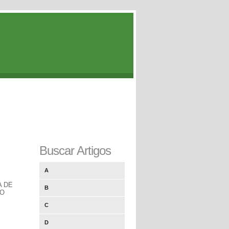
Buscar Artigos
A
A DE
B
TO
C
D