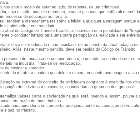
tala.
nos ante o receio de estar ao lado, de repente, de um criminoso.
ador, cuja missão, naquele momento, perante pessoas que estão ali mercê da
um processo de educação no trânsito.
l, tendem a oferecer uma resistência inicial a qualquer abordagem porque e
e insatisfação e contrariedade.
to atual do Código de Trânsito Brasileiro, houvesse uma penalidade de "freq
ente o condutor infrator teria uma outra percepção da realidade a ser enfrent
nfrator deve ser reeducado e não reciclado, como consta da atual redação do 
asileiro. Aliás, neste mesmo sentido, deve ser banida do Código de Trânsito
 a processo de mudança de comportamento, o que não se confunde com o rei
eriais na indústria. Trata-se de reeducação.
s de ensinar e aprender.
amento do infrator à conduta que dele se espera, enquanto personagem ativo 
ducação se extrema do conceito de reciclagem porquanto é exercida nos div
adequação do indivíduo à sociedade, do indivíduo ao grupo ou dos grupos à
ternaliza valores caros à sociedade na qual está inserido e, assim, poupa a 
cial, em razão de maus hábitos.
eeducado para aprender a se comportar adequadamente na condução de veículo
a e paz no trânsito.