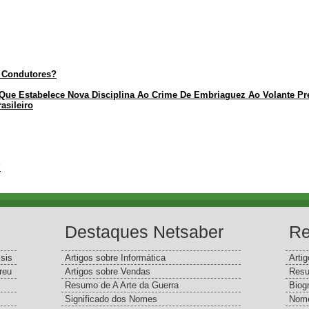
 Condutores?
 Que Estabelece Nova Disciplina Ao Crime De Embriaguez Ao Volante Pr
asileiro
?
Destaques Netsaber
Re
sis
Artigos sobre Informática
Arti
reu
Artigos sobre Vendas
Resu
Resumo de A Arte da Guerra
Biog
Significado dos Nomes
Nome