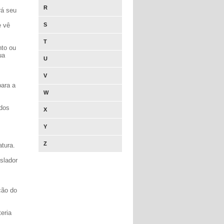
R
rá seu
e vê
S
T
nto ou
ua
U
V
para a
W
idos
X
Y
Z
atura.
slador
ção do
eria