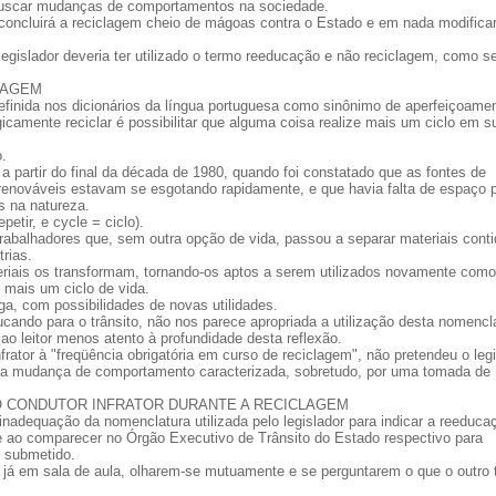
buscar mudanças de comportamentos na sociedade.
concluirá a reciclagem cheio de mágoas contra o Estado e em nada modifica
 legislador deveria ter utilizado o termo reeducação e não reciclagem, como s
LAGEM
efinida nos dicionários da língua portuguesa como sinônimo de aperfeiçoame
camente reciclar é possibilitar que alguma coisa realize mais um ciclo em s
o.
 a partir do final da década de 1980, quando foi constatado que as fontes de
 renováveis estavam se esgotando rapidamente, e que havia falta de espaço 
s na natureza.
etir, e cycle = ciclo).
trabalhadores que, sem outra opção de vida, passou a separar materiais cont
rias.
teriais os transformam, tornando-os aptos a serem utilizados novamente como
s mais um ciclo de vida.
ga, com possibilidades de novas utilidades.
cando para o trânsito, não nos parece apropriada a utilização desta nomencl
o leitor menos atento à profundidade desta reflexão.
rator à "freqüência obrigatória em curso de reciclagem", não pretendeu o legi
uma mudança de comportamento caracterizada, sobretudo, por uma tomada de
LO CONDUTOR INFRATOR DURANTE A RECICLAGEM
nadequação da nomenclatura utilizada pelo legislador para indicar a reeduca
ce ao comparecer no Órgão Executivo de Trânsito do Estado respectivo para
i submetido.
já em sala de aula, olharem-se mutuamente e se perguntarem o que o outro t