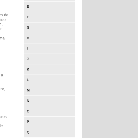
E
ro de
F
ciso
m.
G
r
rma
H
I
J
K
 a
L
or,
M
,
N
O
ores
P
de
Q