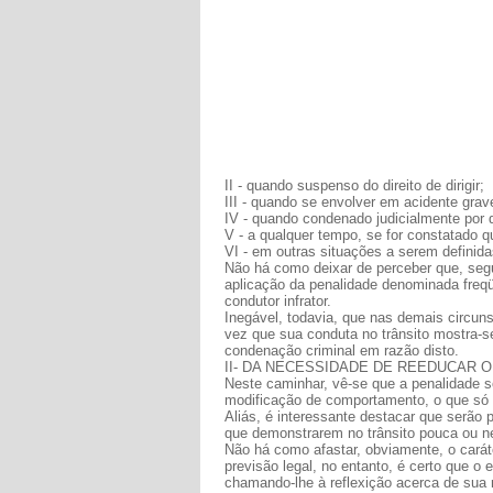
II - quando suspenso do direito de dirigir;
III - quando se envolver em acidente grav
IV - quando condenado judicialmente por de
V - a qualquer tempo, se for constatado q
VI - em outras situações a serem defini
Não há como deixar de perceber que, segu
aplicação da penalidade denominada freq
condutor infrator.
Inegável, todavia, que nas demais circun
vez que sua conduta no trânsito mostra-s
condenação criminal em razão disto.
II- DA NECESSIDADE DE REEDUCAR 
Neste caminhar, vê-se que a penalidade so
modificação de comportamento, o que só é
Aliás, é interessante destacar que serão 
que demonstrarem no trânsito pouca ou ne
Não há como afastar, obviamente, o caráter
previsão legal, no entanto, é certo que o 
chamando-lhe à reflexição acerca de sua