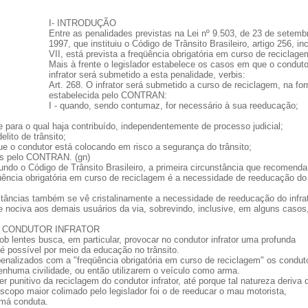
I- INTRODUÇÃO
Entre as penalidades previstas na Lei nº 9.503, de 23 de setemb
1997, que instituiu o Código de Trânsito Brasileiro, artigo 256, in
VII, está prevista a freqüência obrigatória em curso de reciclage
Mais à frente o legislador estabelece os casos em que o conduto
infrator será submetido a esta penalidade, verbis:
Art. 268. O infrator será submetido a curso de reciclagem, na fo
estabelecida pelo CONTRAN:
I - quando, sendo contumaz, for necessário à sua reeducação;
e para o qual haja contribuído, independentemente de processo judicial;
lito de trânsito;
ue o condutor está colocando em risco a segurança do trânsito;
das pelo CONTRAN. (gn)
ndo o Código de Trânsito Brasileiro, a primeira circunstância que recomenda
üência obrigatória em curso de reciclagem é a necessidade de reeducação do
stâncias também se vê cristalinamente a necessidade de reeducação do infrat
e nociva aos demais usuários da via, sobrevindo, inclusive, em alguns casos
O CONDUTOR INFRATOR
b lentes busca, em particular, provocar no condutor infrator uma profunda
 possível por meio da educação no trânsito.
penalizados com a "freqüência obrigatória em curso de reciclagem" os condut
nhuma civilidade, ou então utilizarem o veículo como arma.
 punitivo da reciclagem do condutor infrator, até porque tal natureza deriva 
escopo maior colimado pelo legislador foi o de reeducar o mau motorista,
 má conduta.